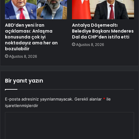
ABD’den yeni İran
Antalya Döşemealtı
açıklaması: Anlaşma
Belediye Başkanı Menderes
konusunda çok iyi
Dal da CHP’den istifa etti
noktadayız ama her an
Ağustos 8, 2026
bozulabilir
Ağustos 8, 2026
Bir yanıt yazın
E-posta adresiniz yayınlanmayacak.
Gerekli alanlar
*
ile
işaretlenmişlerdir
Y
o
r