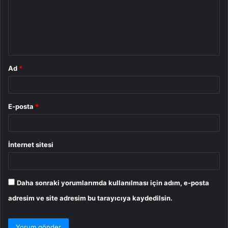
u
m
*
Ad
*
E-posta
*
İnternet sitesi
Daha sonraki yorumlarımda kullanılması için adım, e-posta
adresim ve site adresim bu tarayıcıya kaydedilsin.