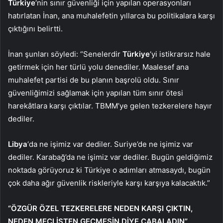
Türkiye
‘nin sınır güvenliği için yapılan operasyonları
hatırlatan İnan, ana muhalefetin yıllarca bu politikalara karşı
çıktığını belirtti.
İnan şunları söyledi: “Senelerdir
Türkiye
‘yi istikrarsız hale
getirmek için her türlü yolu denediler. Maalesef ana
muhalefet partisi de bu planın başrolü oldu. Sınır
güvenliğimizi sağlamak için yapılan tüm sınır ötesi
harekâtlara karşı çıktılar. TBMM’ye gelen tezkerelere hayır
dediler.
Libya
‘da ne işimiz var dediler. Suriye’de ne işimiz var
dediler. Karabağ’da ne işimiz var dediler. Bugün geldiğimiz
noktada görüyoruz ki Türkiye o adımları atmasaydı, bugün
çok daha ağır güvenlik riskleriyle karşı karşıya kalacaktık.”
“ÖZGÜR ÖZEL TEZKERELERE NEDEN KARŞI ÇIKTIN,
NEDEN MECLİSTEN GEÇMESİN DİYE ÇABALADIN”