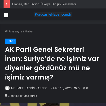
Fransa, Ben Gvir’in Ülkeye Girişini Yasakladı
Menü
Anasayfa
/
Haber
Haber
AK Parti Genel Sekreteri
İnan: Suriye’de ne işimiz var
diyenler gördünüz mü ne
işimiz varmış?
MEHMET HAZBİN KAZBEK
Mart 16, 2026
0
0
3 dakika okuma süresi