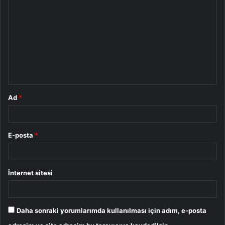
o
r
u
m
*
Ad
*
E-posta
*
İnternet sitesi
Daha sonraki yorumlarımda kullanılması için adım, e-posta