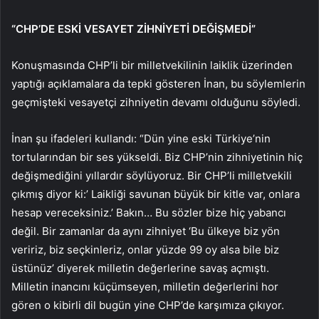
“CHP’DE ESKİ VESAYET ZİHNİYETİ DEĞİŞMEDİ”
Konuşmasında CHP’li bir milletvekilinin laiklik üzerinden
yaptığı açıklamalara da tepki gösteren İnan, bu söylemlerin
geçmişteki vesayetçi zihniyetin devamı olduğunu söyledi.
İnan şu ifadeleri kullandı: “Dün yine eski Türkiye’nin
tortularından bir ses yükseldi. Biz CHP’nin zihniyetinin hiç
değişmediğini yıllardır söylüyoruz. Bir CHP’li milletvekili
çıkmış diyor ki:’ Laikliği savunan büyük bir kitle var, onlara
hesap vereceksiniz.’ Bakın… Bu sözler bize hiç yabancı
değil. Bir zamanlar da aynı zihniyet ‘Bu ülkeye biz yön
veririz, biz seçkinleriz, onlar yüzde 99 oy alsa bile biz
üstünüz’ diyerek milletin değerlerine savaş açmıştı.
Milletin inancını küçümseyen, milletin değerlerini hor
gören o kibirli dil bugün yine CHP’de karşımıza çıkıyor.