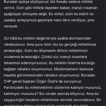
Buradan açıkça söylüyoruz: biz hesabı sadece millete
veririz. Sizin gibi millete tepeden bakan, inançlı insanları
aşağılayan zihniyete değil. Bu millet, sizin bu kibirli ve
yasakçı anlayışınıza geçmişte nasıl ders verdiyse, yine
verecek.
Siz hâlâ bu milletin değerleriyle ayakta durmasından
rahatsızsınız. Ama şunu bilin: biz bu gerçeği milletimize
anlatacağız. Sizin bu düşmanlık dilinizi milletimizin
vicdanına bırakacağız. Çünkü siz; inançlı insanlara
tahammül edemiyorsunuz. Bu milletin İslam’la kurduğu
bağdan rahatsız oluyorsunuz. Müslümanların kamusal
hayatta görünmesinden rahatsız oluyorsunuz. Buradan
CHP genel başkanı Özgür Özel’e de soruyoruz:
Partinizdeki bu milletvekilinin sözlerine katılıyor musunuz,
katılmıyor musunuz? Biz cevabı aslında biliyoruz. Ama bu
saygısızlığın hesabını milletimize vermek zorundasınız. Bir
şeyi herkes bilsin: siz her türlü sapkınlığı, her türlü