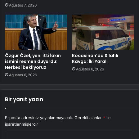
Ağustos 7, 2026
Özgür Özel, yeni ittifakın
Kocasinan’da Silahlı
ismini resmen duyurdu:
Kavga: İki Yaralı
Herkesi bekliyoruz
Ağustos 6, 2026
Ağustos 6, 2026
Bir yanıt yazın
E-posta adresiniz yayınlanmayacak.
Gerekli alanlar
*
ile
işaretlenmişlerdir
Y