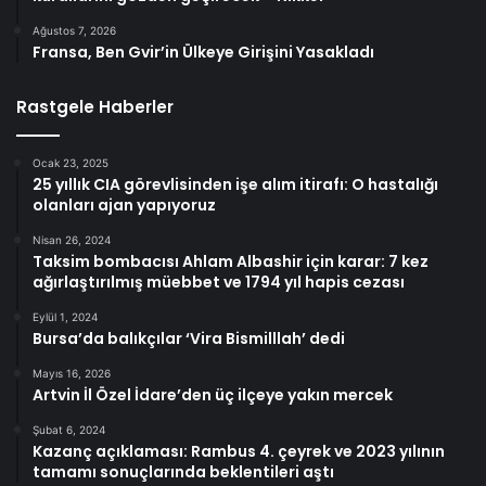
Ağustos 7, 2026
Fransa, Ben Gvir’in Ülkeye Girişini Yasakladı
Rastgele Haberler
Ocak 23, 2025
25 yıllık CIA görevlisinden işe alım itirafı: O hastalığı
olanları ajan yapıyoruz
Nisan 26, 2024
Taksim bombacısı Ahlam Albashir için karar: 7 kez
ağırlaştırılmış müebbet ve 1794 yıl hapis cezası
Eylül 1, 2024
Bursa’da balıkçılar ‘Vira Bismilllah’ dedi
Mayıs 16, 2026
Artvin İl Özel İdare’den üç ilçeye yakın mercek
Şubat 6, 2024
Kazanç açıklaması: Rambus 4. çeyrek ve 2023 yılının
tamamı sonuçlarında beklentileri aştı