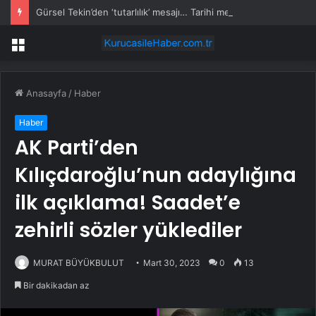
Gürsel Tekin’den ‘tutarlılık’ mesajı… Tarihi meselelerde pusula net olmalı
Menü
Anasayfa
/
Haber
Haber
AK Parti’den
Kılıçdaroğlu’nun adaylığına
ilk açıklama! Saadet’e
zehirli sözler yüklediler
MURAT BÜYÜKBULUT
Mart 30, 2023
0
13
Bir dakikadan az