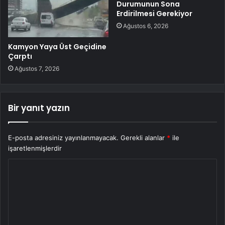
Durumunun Sona
Erdirilmesi Gerekiyor
Ağustos 6, 2026
Kamyon Yaya Üst Geçidine
Çarptı
Ağustos 7, 2026
Bir yanıt yazın
E-posta adresiniz yayınlanmayacak.
Gerekli alanlar
*
ile
işaretlenmişlerdir
Y
o
r
u