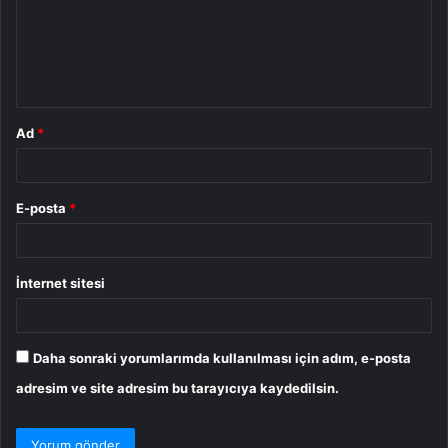
u
m
*
Ad
*
E-posta
*
İnternet sitesi
Daha sonraki yorumlarımda kullanılması için adım, e-posta
adresim ve site adresim bu tarayıcıya kaydedilsin.