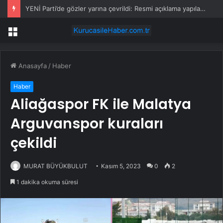
YENİ Parti’de gözler yarına çevrildi: Resmi açıklama yapılacak
Menü
Anasayfa
/
Haber
Haber
Aliağaspor FK ile Malatya
Arguvanspor kuraları
çekildi
MURAT BÜYÜKBULUT
Kasım 5, 2023
0
2
1 dakika okuma süresi