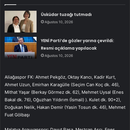
Üsküdar tuzağı tutmadı
Ağustos 10, 2026
YENİ Parti’de gözler yarına çevrildi:
Resmi açıklama yapılacak
Ağustos 10, 2026
Aliağaspor FK: Ahmet Pekgöz, Oktay Kancı, Kadir Kurt,
Ahmet Uzun, Emirhan Karagülle (Seçim Can Koç dk. 46),
Mithat Yaşar (Berkay Görmez dk. 62), Mehmet Uysal (Enes
Bakal dk. 76), Oğuzhan Yıldırım (İsmail) ). Kulet dk. 90+2),
Doğukan Nelik, Hakan Demir (Yasin Tosun dk. 46), Mehmet
Fuat Gölbaşı
Malatya Arguvanspor: Davut Paşa, Mertcan Aşcı, Enes