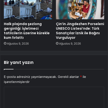
Halk plajında şezlong
Çin’in Jingdezhen Porseleni
gerginliği: İşletmeci
UNESCO Listesi’nde: Türk
tatilcilerin üzerine kürekle
Sanatçılar İznik ile Bağını
kum fırlattı
Vurguluyor
Ağustos 9, 2026
Ağustos 9, 2026
Bir yanıt yazın
E-posta adresiniz yayınlanmayacak.
Gerekli alanlar
*
ile
işaretlenmişlerdir
Y
o
r