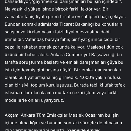
bahsediliyor, ‘gayrimenkul danışmanları bu işin içindedir’.
Ne yazık ki yükselişinde birçok farklı faktör var; Bir
zamanlar fahiş fiyata giren fırsatçı ev sahipleri başı çekiyor.
Bundan sonraki adımlarda Ticaret Bakanlığı bu konutların
satışını ve kiralanmasını faizli fiyat mevzuatına dahil
etmelidir. Vatandaş buraya fahiş bir fiyat girince ciddi bir
ceza ile rekabet etmek zorunda kalıyor. Maalesef dün çok
üzücü bir haber aldık. Ankara Cumhuriyet Başsavcılığı bu
tarafta soruşturma başlattı ve emlak danışmanları güya bu
işin içindeymiş gibi basına düştü. Biz emlak danışmanları
olarak bu fiyat artışına hiç girmedik. 4.000’e yakın nüfusu
olan bir sivil toplum kuruluşuyuz. Burada tabii ki ufak tefek
istismarcılar olacak ama mutlaka cezai işlem veya farklı
modellerle onları uyarıyoruz.”
Akçam, Ankara Tüm Emlakçılar Meslek Odası’nın bu işin
içinde olmadığını ve bundan sonraki süreçte de olmasına
izin vermeyeceklerini belirtti.
“Genelde emlak