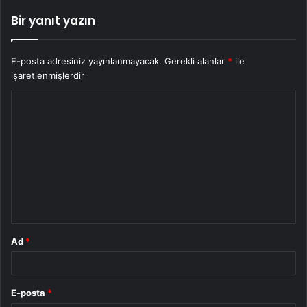
Bir yanıt yazın
E-posta adresiniz yayınlanmayacak.
Gerekli alanlar
*
ile
işaretlenmişlerdir
Y
o
r
u
m
*
Ad
*
E-posta
*