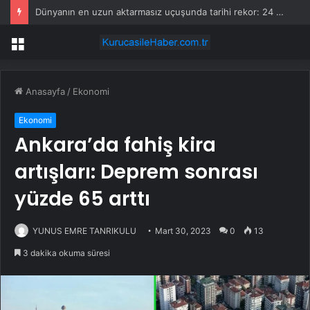
Dünyanın en uzun aktarmasız uçuşunda tarihi rekor: 24 saatten fazla havada kaldılar
Menü
Anasayfa
/
Ekonomi
Ekonomi
Ankara’da fahiş kira
artışları: Deprem sonrası
yüzde 65 arttı
YUNUS EMRE TANRIKULU
Mart 30, 2023
0
13
3 dakika okuma süresi