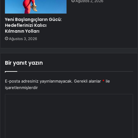
Ağustos 2, 2026
Yeni Başlangıçların Gücü:
Hedeflerinizi Kalıcı
Kılmanın Yolları
Ağustos 3, 2026
Bir yanıt yazın
E-posta adresiniz yayınlanmayacak.
Gerekli alanlar
*
ile
işaretlenmişlerdir
Y
o
r
u
m