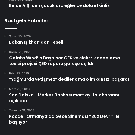
Belde A.Ş.’den çocuklara eğlence dolu etkinlik
Rastgele Haberler
Şubat 10, 2026
Bakan Işıkhan’dan Teselli
Kasım 22, 2025
Galata Wind’in Başpınar GES ve elektrik depolama
tesisi projesi ÇED raporu görüşe açıldı
Ekim 27, 2025
“Yağmurda yetişmez” dediler ama o imkansızı başardı
Mart 20, 2026
Son Dakika… Merkez Bankası mart ayı faiz kararını
açıkladı
Temmuz 21, 2026
Kocaeli Ormanya’da Gece Sineması “Buz Devri” ile
başlıyor