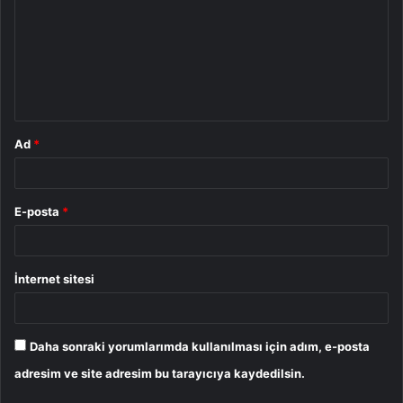
r
u
m
*
Ad
*
E-posta
*
İnternet sitesi
Daha sonraki yorumlarımda kullanılması için adım, e-posta
adresim ve site adresim bu tarayıcıya kaydedilsin.