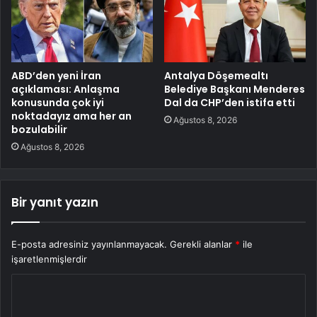
ABD’den yeni İran
Antalya Döşemealtı
açıklaması: Anlaşma
Belediye Başkanı Menderes
konusunda çok iyi
Dal da CHP’den istifa etti
noktadayız ama her an
Ağustos 8, 2026
bozulabilir
Ağustos 8, 2026
Bir yanıt yazın
E-posta adresiniz yayınlanmayacak.
Gerekli alanlar
*
ile
işaretlenmişlerdir
Y
o