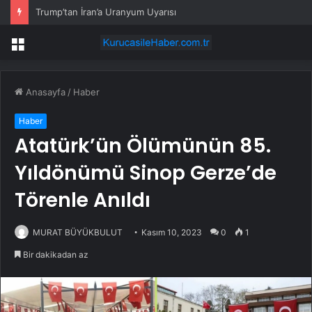
Trump’tan İran’a Uranyum Uyarısı
Menü
Anasayfa
/
Haber
Haber
Atatürk’ün Ölümünün 85.
Yıldönümü Sinop Gerze’de
Törenle Anıldı
MURAT BÜYÜKBULUT
Kasım 10, 2023
0
1
Bir dakikadan az