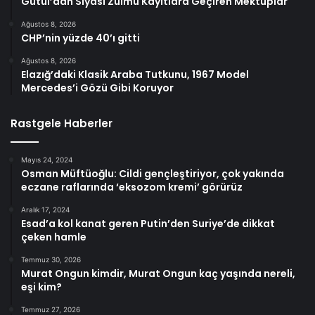
Gutul’dan Siyasi Zulmü Kayıtlara Geçiren Mektuplar
Ağustos 8, 2026
CHP’nin yüzde 40’ı gitti
Ağustos 8, 2026
Elazığ’daki Klasik Araba Tutkunu, 1967 Model
Mercedes’i Gözü Gibi Koruyor
Rastgele Haberler
Mayıs 24, 2024
Osman Müftüoğlu: Cildi gençleştiriyor, çok yakında
eczane raflarında ‘eksozom kremi’ görürüz
Aralık 17, 2024
Esad’a kol kanat geren Putin’den Suriye’de dikkat
çeken hamle
Temmuz 30, 2026
Murat Ongun kimdir, Murat Ongun kaç yaşında nereli,
eşi kim?
Temmuz 27, 2026