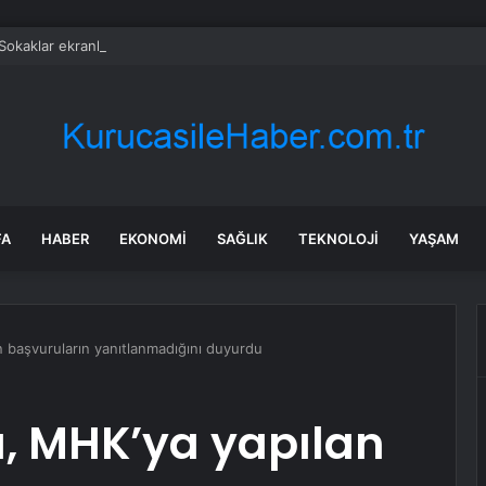
Sokaklar ekranlara veda etti: 20 yıllık macera sona erdi
FA
HABER
EKONOMI
SAĞLIK
TEKNOLOJI
YAŞAM
n başvuruların yanıtlanmadığını duyurdu
ü, MHK’ya yapılan