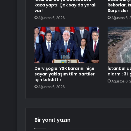
kaza yaptı: Çok sayıda yaralı
Rekorlar, İ
var!
Sürprizler
Ağustos 6, 2026
Ağustos 6, 
Dervişoğlu: YSK kararını hiçe
İstanbul’d
sayan yaklaşım tüm partiler
alarmı: 3 i
için tehdittir
Ağustos 6, 
Ağustos 6, 2026
Bir yanıt yazın