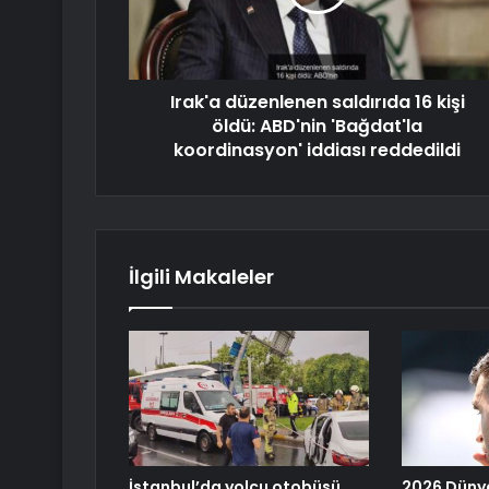
Irak'a düzenlenen saldırıda 16 kişi
öldü: ABD'nin 'Bağdat'la
koordinasyon' iddiası reddedildi
İlgili Makaleler
İstanbul’da yolcu otobüsü
2026 Düny