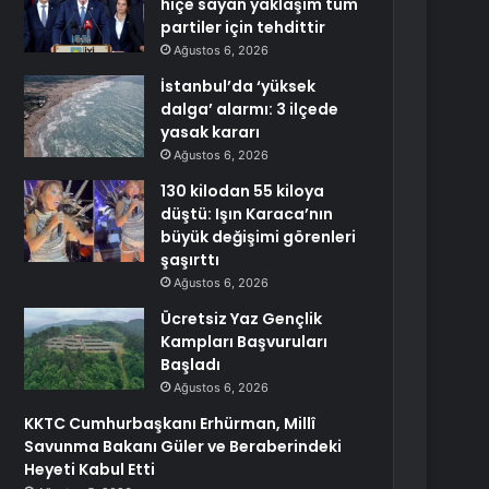
hiçe sayan yaklaşım tüm
partiler için tehdittir
Ağustos 6, 2026
İstanbul’da ‘yüksek
dalga’ alarmı: 3 ilçede
yasak kararı
Ağustos 6, 2026
130 kilodan 55 kiloya
düştü: Işın Karaca’nın
büyük değişimi görenleri
şaşırttı
Ağustos 6, 2026
Ücretsiz Yaz Gençlik
Kampları Başvuruları
Başladı
Ağustos 6, 2026
KKTC Cumhurbaşkanı Erhürman, Millî
Savunma Bakanı Güler ve Beraberindeki
Heyeti Kabul Etti