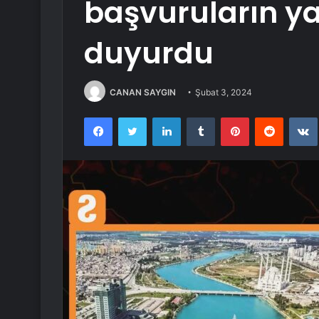
başvuruların y
duyurdu
CANAN SAYGIN
Şubat 3, 2024
Facebook
Twitter
LinkedIn
Tumblr
Pinterest
Reddit