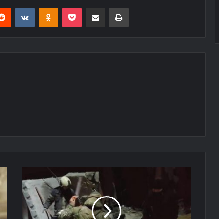
erest
Reddit
VKontakte
Odnoklassniki
Pocket
E-Posta ile paylaş
Yazdır