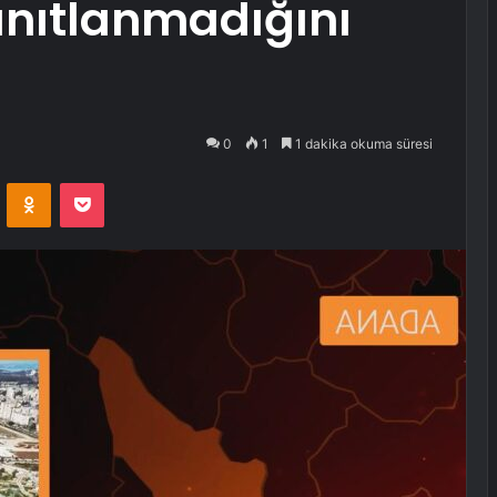
anıtlanmadığını
0
1
1 dakika okuma süresi
VKontakte
Odnoklassniki
Pocket