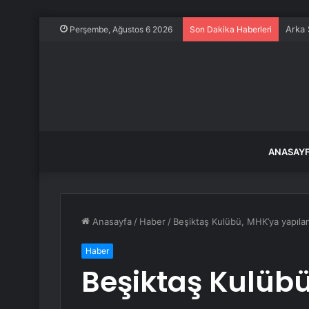
Arka 
Perşembe, Ağustos 6 2026
Son Dakika Haberleri
ANASAY
Anasayfa
/
Haber
/
Beşiktaş Kulübü, MHK’ya yapıla
Haber
Beşiktaş Kulüb