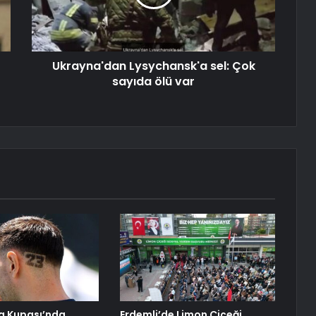
Ukrayna'dan Lysychansk'a sel: Çok
sayıda ölü var
a Kupası’nda
Erdemli’de Limon Çiçeği