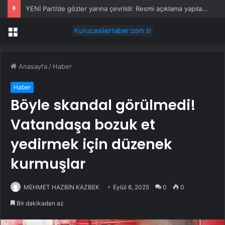
YENİ Parti’de gözler yarına çevrildi: Resmi açıklama yapılacak
Menü
Anasayfa
/
Haber
Haber
Böyle skandal görülmedi!
Vatandaşa bozuk et
yedirmek için düzenek
kurmuşlar
MEHMET HAZBİN KAZBEK
Eylül 6, 2025
0
0
Bir dakikadan az