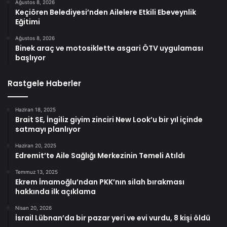
Ağustos 8, 2026
Keçiören Belediyesi’nden Ailelere Etkili Ebeveynlik
Eğitimi
Ağustos 8, 2026
Binek araç ve motosiklette asgari ÖTV uygulaması
başlıyor
Rastgele Haberler
Haziran 18, 2025
Brait SE, İngiliz giyim zinciri New Look’u bir yıl içinde
satmayı planlıyor
Haziran 20, 2025
Edremit’te Aile Sağlığı Merkezinin Temeli Atıldı
Temmuz 13, 2025
Ekrem İmamoğlu’ndan PKK’nın silah bırakması
hakkında ilk açıklama
Nisan 20, 2026
İsrail Lübnan’da bir pazar yeri ve evi vurdu, 8 kişi öldü