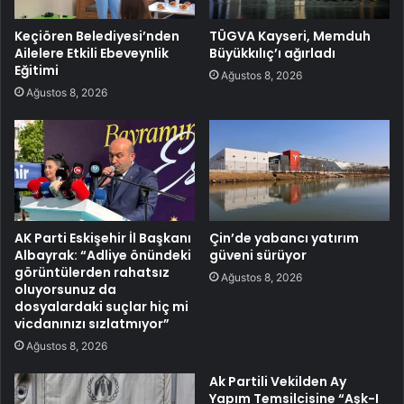
Keçiören Belediyesi’nden
TÜGVA Kayseri, Memduh
Ailelere Etkili Ebeveynlik
Büyükkılıç’ı ağırladı
Eğitimi
Ağustos 8, 2026
Ağustos 8, 2026
AK Parti Eskişehir İl Başkanı
Çin’de yabancı yatırım
Albayrak: “Adliye önündeki
güveni sürüyor
görüntülerden rahatsız
Ağustos 8, 2026
oluyorsunuz da
dosyalardaki suçlar hiç mi
vicdanınızı sızlatmıyor”
Ağustos 8, 2026
Ak Partili Vekilden Ay
Yapım Temsilcisine “Aşk-I