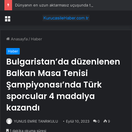
Dünyanın en uzun aktarmasız uçuşunda tarihi rekor: 24 saatten fazla havada kaldılar
Menü
Anasayfa
/
Haber
Haber
Bulgaristan’da düzenlenen
Balkan Masa Tenisi
Şampiyonası’nda Türk
sporcular 4 madalya
kazandı
YUNUS EMRE TANRIKULU
Eylül 10, 2023
0
9
1 dakika okuma süresi