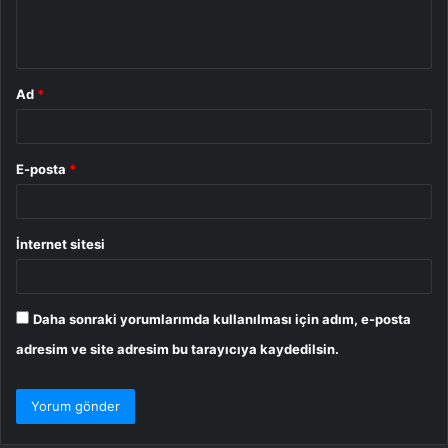
m
*
Ad
*
E-posta
*
İnternet sitesi
Daha sonraki yorumlarımda kullanılması için adım, e-posta
adresim ve site adresim bu tarayıcıya kaydedilsin.