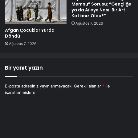
Memnu” Sorusu: “Gençliğe
ya da Aileye Nasıl Bir Artı
Katkınız Oldu?”
Ağustos 7, 2026
Afgan Çocuklar Yurda
Döndü
Ağustos 7, 2026
Bir yanıt yazın
E-posta adresiniz yayınlanmayacak.
Gerekli alanlar
*
ile
işaretlenmişlerdir
Y
o
r
u