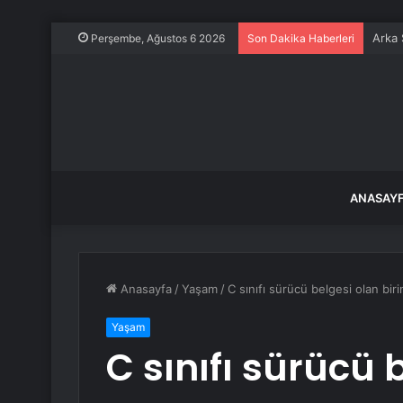
Arka 
Perşembe, Ağustos 6 2026
Son Dakika Haberleri
ANASAY
Anasayfa
/
Yaşam
/
C sınıfı sürücü belgesi olan bir
Yaşam
C sınıfı sürücü 