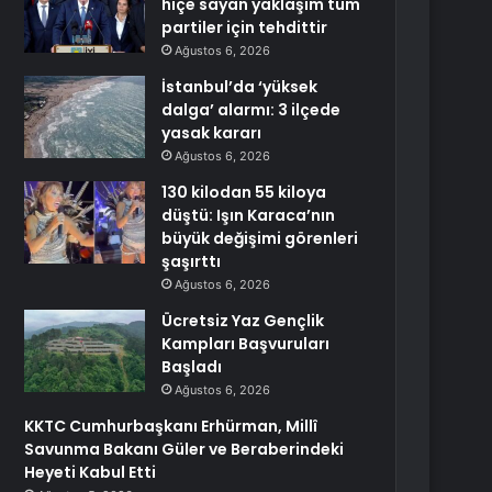
hiçe sayan yaklaşım tüm
partiler için tehdittir
Ağustos 6, 2026
İstanbul’da ‘yüksek
dalga’ alarmı: 3 ilçede
yasak kararı
Ağustos 6, 2026
130 kilodan 55 kiloya
düştü: Işın Karaca’nın
büyük değişimi görenleri
şaşırttı
Ağustos 6, 2026
Ücretsiz Yaz Gençlik
Kampları Başvuruları
Başladı
Ağustos 6, 2026
KKTC Cumhurbaşkanı Erhürman, Millî
Savunma Bakanı Güler ve Beraberindeki
Heyeti Kabul Etti