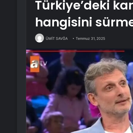
Türkiye’deki ka
hangisini sürme
ÜMİT SAVĞA
Temmuz 31, 2025