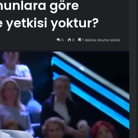
nunlara göre
 yetkisi yoktur?
0
0
1 dakika okuma süresi