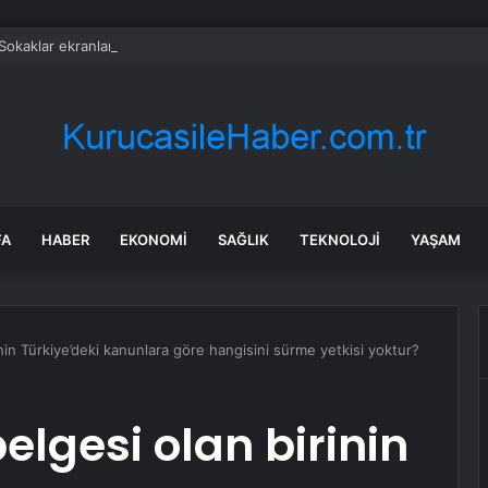
Sokaklar ekranlara veda etti: 20 yıllık macera sona erdi
FA
HABER
EKONOMI
SAĞLIK
TEKNOLOJI
YAŞAM
inin Türkiye’deki kanunlara göre hangisini sürme yetkisi yoktur?
belgesi olan birinin