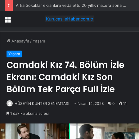
Arka Sokaklar ekranlara veda etti: 20 yıllık macera sona erdi
Menü
Anasayfa
/
Yaşam
Yaşam
Camdaki Kız 74. Bölüm İzle
Ekranı: Camdaki Kız Son
Bölüm Tek Parça Full İzle
HÜSEYİN KUNTER SENEMTAŞI
Nisan 14, 2023
0
11
1 dakika okuma süresi