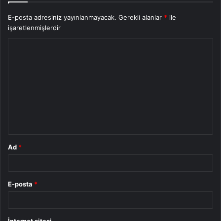
E-posta adresiniz yayınlanmayacak.
Gerekli alanlar
*
ile
işaretlenmişlerdir
Y
o
r
u
m
*
Ad
*
E-posta
*