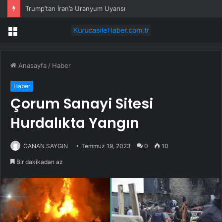
Trump’tan İran’a Uranyum Uyarısı
Menü
Anasayfa
/
Haber
Haber
Çorum Sanayi Sitesi
Hurdalıkta Yangın
CANAN SAYGIN
Temmuz 19, 2023
0
10
Bir dakikadan az