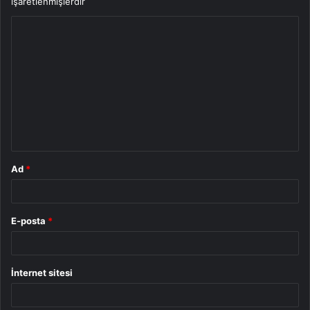
işaretlenmişlerdir
Y
o
r
u
m
*
Ad
*
E-posta
*
İnternet sitesi