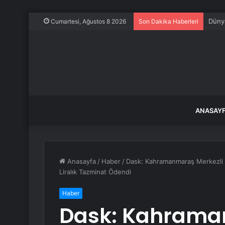
Dünya
Cumartesi, Ağustos 8 2026
Son Dakika Haberleri
ANASAY
Anasayfa
/
Haber
/
Dask: Kahramanmaraş Merkezli 
Liralık Tazminat Ödendi
Haber
Dask: Kahrama