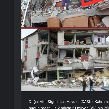
Doğal Afet Sigortaları Havuzu (DASK), Kahram
bugün prestij ile 2 milyar 51 milyon 353 bin 25