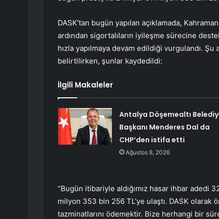
DASK’tan bugün yapılan açıklamada, Kahramanm
ardından sigortalıların iyileşme sürecine dest
hızla yapılmaya devam edildiği vurgulandı. Şu 
belirtilirken, şunlar kaydedildi:
İlgili Makaleler
Antalya Döşemealtı Belediy
Başkanı Menderes Dal da
CHP’den istifa etti
Ağustos 8, 2026
“Bugün itibariyle aldığımız hasar ihbar adedi 3
milyon 353 bin 256 TL’ye ulaştı. DASK olarak ö
tazminatlarını ödemektir. Bize herhangi bir sür