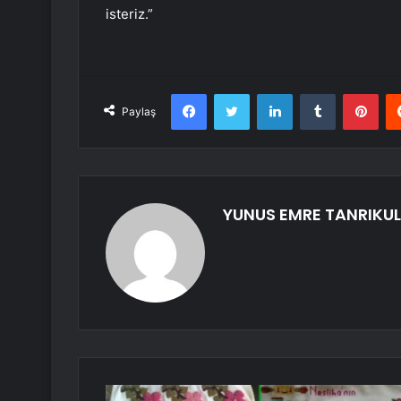
isteriz.”
Facebook
Twitter
LinkedIn
Tumblr
Pint
Paylaş
YUNUS EMRE TANRIKU