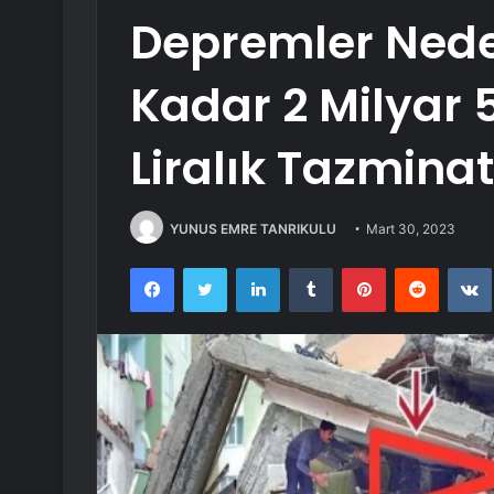
Depremler Nede
Kadar 2 Milyar 
Liralık Tazmina
YUNUS EMRE TANRIKULU
Mart 30, 2023
Facebook
Twitter
LinkedIn
Tumblr
Pinterest
Reddit