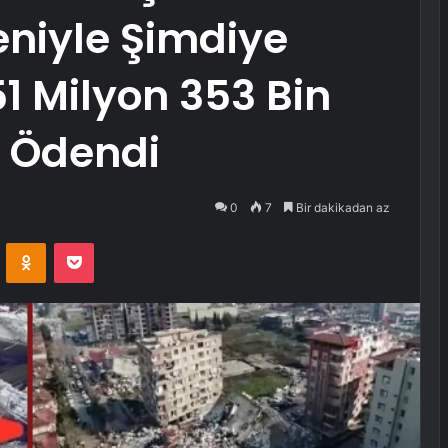
niyle Şimdiye
51 Milyon 353 Bin
t Ödendi
0
7
Bir dakikadan az
VKontakte
Odnoklassniki
Pocket