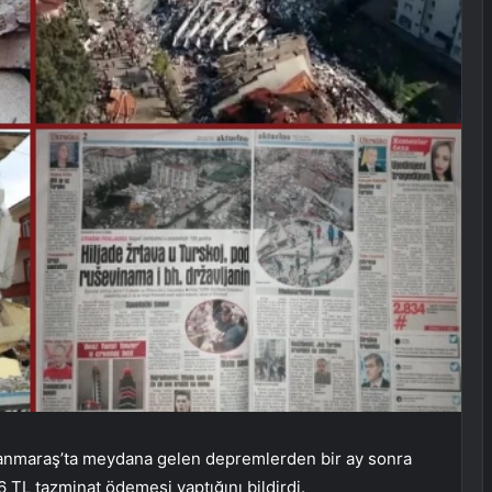
anmaraş’ta meydana gelen depremlerden bir ay sonra
6 TL tazminat ödemesi yaptığını bildirdi.