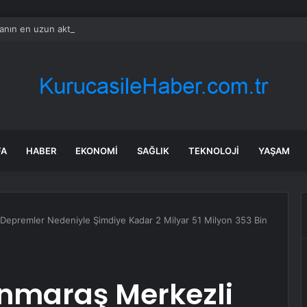
nın en uzun aktarmasız uçuşunda tarihi rekor: 24 saatten fazla havada k
FA
HABER
EKONOMI
SAĞLIK
TEKNOLOJI
YAŞAM
Depremler Nedeniyle Şimdiye Kadar 2 Milyar 51 Milyon 353 Bin
nmaraş Merkezli