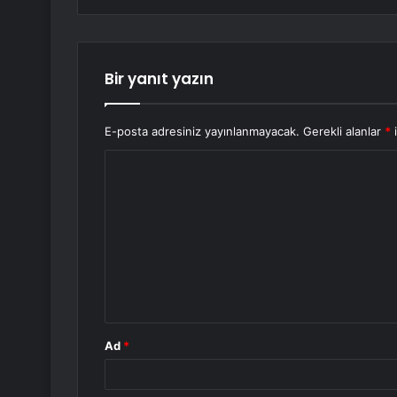
Bir yanıt yazın
E-posta adresiniz yayınlanmayacak.
Gerekli alanlar
*
i
Y
o
r
u
m
*
Ad
*