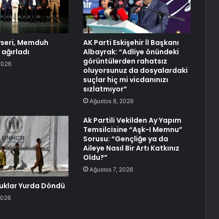
seri, Memduh
AK Parti Eskişehir İl Başkanı
 ağırladı
Albayrak: “Adliye önündeki
görüntülerden rahatsız
2026
oluyorsunuz da dosyalardaki
suçlar hiç mi vicdanınızı
sızlatmıyor”
Ağustos 8, 2026
Ak Partili Vekilden Ay Yapım
Temsilcisine “Aşk-I Memnu”
Sorusu: “Gençliğe ya da
Aileye Nasıl Bir Artı Katkınız
Oldu?”
Ağustos 7, 2026
uklar Yurda Döndü
2026