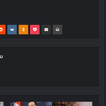
erest
Reddit
VKontakte
Odnoklassniki
Pocket
E-Posta ile paylaş
Yazdır
LU