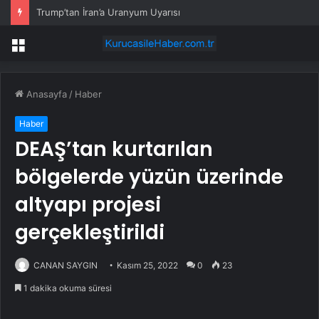
Trump’tan İran’a Uranyum Uyarısı
Menü
Anasayfa
/
Haber
Haber
DEAŞ’tan kurtarılan
bölgelerde yüzün üzerinde
altyapı projesi
gerçekleştirildi
CANAN SAYGIN
Kasım 25, 2022
0
23
1 dakika okuma süresi