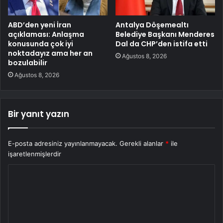
ABD’den yeni İran
Antalya Döşemealtı
açıklaması: Anlaşma
Belediye Başkanı Menderes
konusunda çok iyi
Dal da CHP’den istifa etti
noktadayız ama her an
Ağustos 8, 2026
bozulabilir
Ağustos 8, 2026
Bir yanıt yazın
E-posta adresiniz yayınlanmayacak.
Gerekli alanlar
*
ile
işaretlenmişlerdir
Y
o
r
u