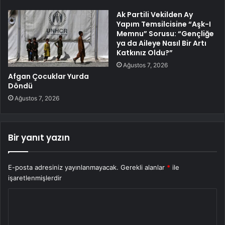
Ak Partili Vekilden Ay
Yapım Temsilcisine “Aşk-I
Memnu” Sorusu: “Gençliğe
ya da Aileye Nasıl Bir Artı
Katkınız Oldu?”
Ağustos 7, 2026
Afgan Çocuklar Yurda
Döndü
Ağustos 7, 2026
Bir yanıt yazın
E-posta adresiniz yayınlanmayacak.
Gerekli alanlar
*
ile
işaretlenmişlerdir
Y
o