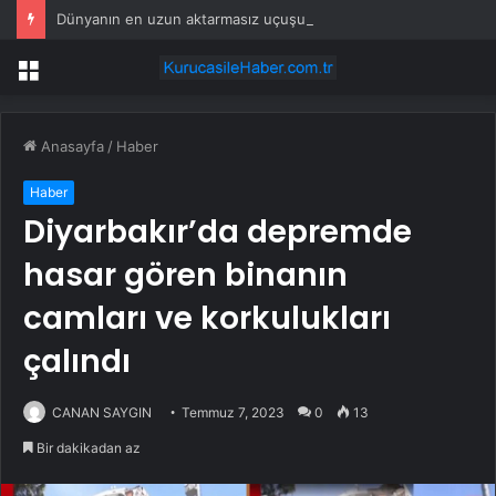
Dünyanın en uzun aktarmasız uçuşunda tarihi rekor: 24 saatten fazla havada kaldılar
Menü
Anasayfa
/
Haber
Haber
Diyarbakır’da depremde
hasar gören binanın
camları ve korkulukları
çalındı
CANAN SAYGIN
Temmuz 7, 2023
0
13
Bir dakikadan az