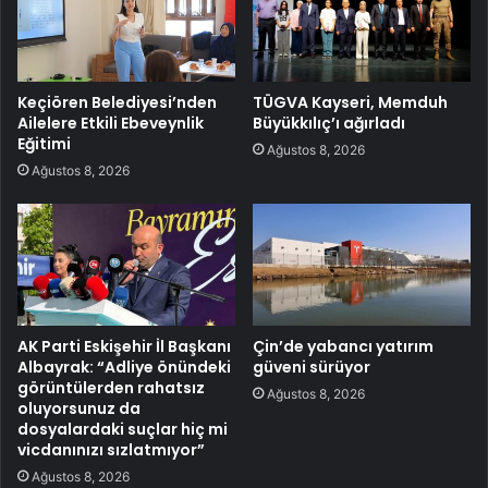
Keçiören Belediyesi’nden
TÜGVA Kayseri, Memduh
Ailelere Etkili Ebeveynlik
Büyükkılıç’ı ağırladı
Eğitimi
Ağustos 8, 2026
Ağustos 8, 2026
AK Parti Eskişehir İl Başkanı
Çin’de yabancı yatırım
Albayrak: “Adliye önündeki
güveni sürüyor
görüntülerden rahatsız
Ağustos 8, 2026
oluyorsunuz da
dosyalardaki suçlar hiç mi
vicdanınızı sızlatmıyor”
Ağustos 8, 2026