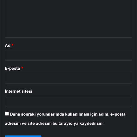
r
u
m
*
Ad
*
E-posta
*
İnternet sitesi
Daha sonraki yorumlarımda kullanılması için adım, e-posta
adresim ve site adresim bu tarayıcıya kaydedilsin.