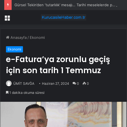
Gürsel Tekin’den ‘tutarlılık’ mesajı… Tarihi meselelerde pusula net olmalı
Menü
Anasayfa
/
Ekonomi
Ekonomi
e-Fatura’ya zorunlu geçiş
için son tarih 1 Temmuz
ÜMİT SAVĞA
Haziran 27, 2024
0
0
1 dakika okuma süresi