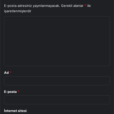
E-posta adresiniz yayınlanmayacak.
Gerekli alanlar
*
ile
işaretlenmişlerdir
Y
o
r
u
m
*
Ad
*
E-posta
*
İnternet sitesi