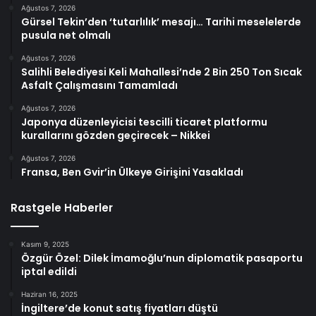
Ağustos 7, 2026
Gürsel Tekin’den ‘tutarlılık’ mesajı… Tarihi meselelerde
pusula net olmalı
Ağustos 7, 2026
Salihli Belediyesi Keli Mahallesi’nde 2 Bin 250 Ton Sıcak
Asfalt Çalışmasını Tamamladı
Ağustos 7, 2026
Japonya düzenleyicisi tescilli ticaret platformu
kurallarını gözden geçirecek – Nikkei
Ağustos 7, 2026
Fransa, Ben Gvir’in Ülkeye Girişini Yasakladı
Rastgele Haberler
Kasım 9, 2025
Özgür Özel: Dilek İmamoğlu’nun diplomatik pasaportu
iptal edildi
Haziran 16, 2025
İngiltere’de konut satış fiyatları düştü