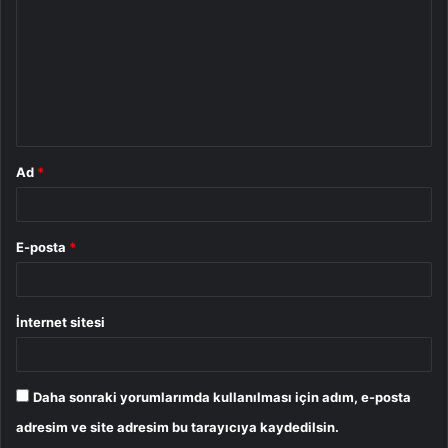
r
u
m
*
Ad
*
E-posta
*
İnternet sitesi
Daha sonraki yorumlarımda kullanılması için adım, e-posta
adresim ve site adresim bu tarayıcıya kaydedilsin.