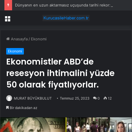
Dünyanın en uzun aktarmasız uçuşunda tarihi rekor: 24 saatten fazla havada kaldılar
Menü
Anasayfa
/
Ekonomi
Ekonomi
Ekonomistler ABD’de
resesyon ihtimalini yüzde
50 olarak fiyatlıyorlar.
MURAT BÜYÜKBULUT
Temmuz 25, 2023
0
12
Bir dakikadan az