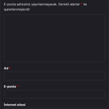
E-posta adresiniz yayınlanmayacak.
Gerekli alanlar
*
ile
işaretlenmişlerdir
Y
o
r
u
m
*
Ad
*
E-posta
*
İnternet sitesi