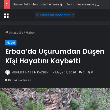
Gürsel Tekin’den ‘tutarlılık’ mesajı… Tarihi meselelerde pusula net olmalı
Menü
Anasayfa
/
Haber
Haber
Erbaa’da Uçurumdan Düşen
Kişi Hayatını Kaybetti
MEHMET HAZBİN KAZBEK
Mayıs 17, 2026
0
0
Bir dakikadan az