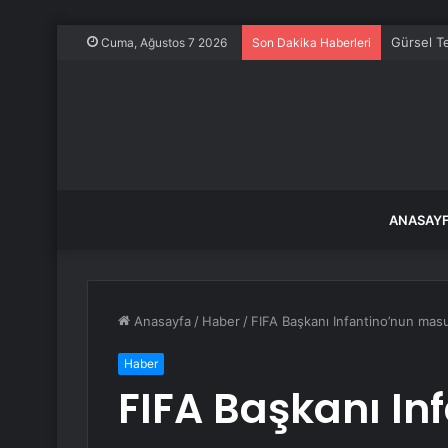
Gürsel Te
Cuma, Ağustos 7 2026
Son Dakika Haberleri
ANASAY
Anasayfa
/
Haber
/
FIFA Başkanı Infantino’nun mas
Haber
FIFA Başkanı In