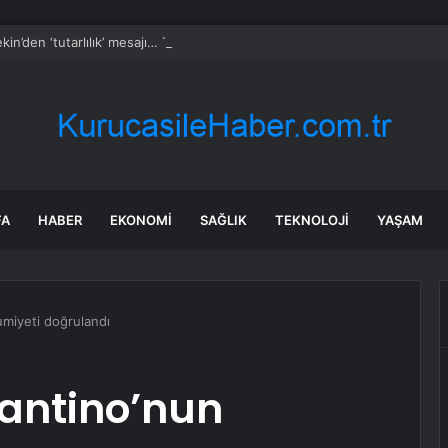
kin’den ‘tutarlılık’ mesajı… Tarihi meselelerde pusula net olmalı
FA
HABER
EKONOMI
SAĞLIK
TEKNOLOJI
YAŞAM
umiyeti doğrulandı
fantino’nun