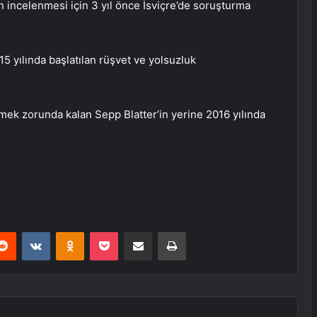
in incelenmesi için 3 yıl önce İsviçre’de soruşturma
5 yılında başlatılan rüşvet ve yolsuzluk
etmek zorunda kalan Sepp Blatter’in yerine 2016 yılında
erest
Reddit
VKontakte
Odnoklassniki
Pocket
E-Posta ile paylaş
Yazdır