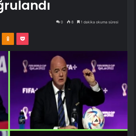
ğrulandı
0
8
1 dakika okuma süresi
VKontakte
Odnoklassniki
Pocket