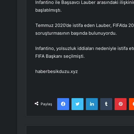
Infantino ile Başsavcı Lauber arasındaki ilişkin
başlatılmıştı.
Temmuz 2020’de istifa eden Lauber, FIFA’da 201
soruşturmasının başında bulunuyordu.
Infantino, yolsuzluk iddiaları nedeniyle istifa 
FIFA Başkanı seçilmişti.
haberbesikduzu.xyz
Facebook
Twitter
LinkedIn
Tumblr
Pint
Paylaş