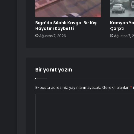
Biga’da Silahlı Kavga: Bir Kişi
Kamyon Ya
Hayatını Kaybetti
Çarptı
Ağustos 7, 2026
Ağustos 7, 
Bir yanıt yazın
E-posta adresiniz yayınlanmayacak.
Gerekli alanlar
*
i
Y
o
r
u