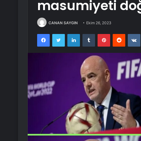
masumiyeti do
CANAN SAYGIN
Ekim 26, 2023
Facebook
Twitter
LinkedIn
Tumblr
Pinterest
Reddit