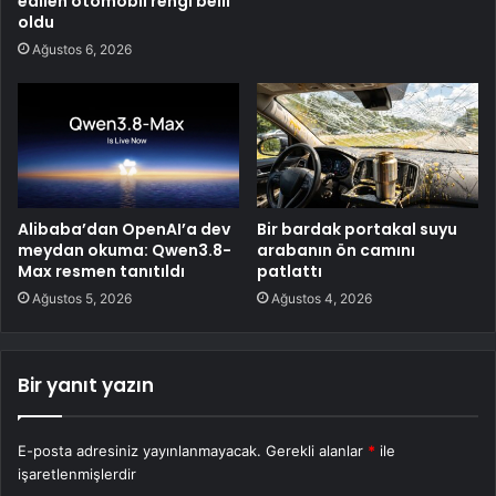
edilen otomobil rengi belli
oldu
Ağustos 6, 2026
Alibaba’dan OpenAI’a dev
Bir bardak portakal suyu
meydan okuma: Qwen3.8-
arabanın ön camını
Max resmen tanıtıldı
patlattı
Ağustos 5, 2026
Ağustos 4, 2026
Bir yanıt yazın
E-posta adresiniz yayınlanmayacak.
Gerekli alanlar
*
ile
işaretlenmişlerdir