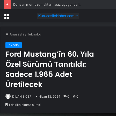
Dünyanın en uzun aktarmasız uçuşunda tarihi rekor: 24 saatten fazla havada kaldılar
Menü
Anasayfa
/
Teknoloji
Teknoloji
Ford Mustang’in 60. Yıla
Özel Sürümü Tanıtıldı:
Sadece 1.965 Adet
Üretilecek
DİLAN BİÇER
Nisan 18, 2024
0
0
1 dakika okuma süresi