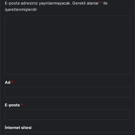
E-posta adresiniz yayınlanmayacak.
Gerekli alanlar
*
ile
işaretlenmişlerdir
Y
o
r
u
m
*
Ad
*
E-posta
*
İnternet sitesi