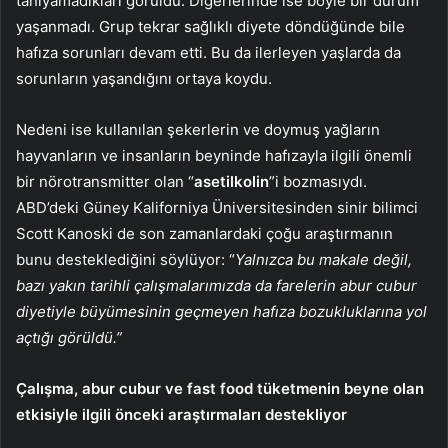
tanıyamadıkları görüldü. Diğerlerinde ise böyle bir durum
yaşanmadı. Grup tekrar sağlıklı diyete döndüğünde bile
hafıza sorunları devam etti. Bu da ilerleyen yaşlarda da
sorunların yaşandığını ortaya koydu.
Nedeni ise kullanılan şekerlerin ve doymuş yağların
hayvanların ve insanların beyninde hafızayla ilgili önemli
bir nörotransmitter olan “
asetilkolin
”i bozmasıydı.
ABD’deki Güney Kaliforniya Üniversitesinden sinir bilimci
Scott Kanoski de son zamanlardaki çoğu araştırmanın
bunu desteklediğini söylüyor: “
Yalnızca bu makale değil,
bazı yakın tarihli çalışmalarımızda da farelerin abur cubur
diyetiyle büyümesinin geçmeyen hafıza bozukluklarına yol
açtığı görüldü.”
Çalışma, abur cubur ve fast food tüketmenin beyne olan
etkisiyle ilgili önceki araştırmaları destekliyor