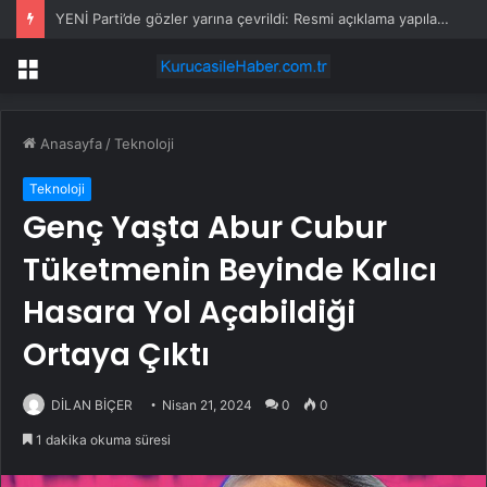
YENİ Parti’de gözler yarına çevrildi: Resmi açıklama yapılacak
Menü
Anasayfa
/
Teknoloji
Teknoloji
Genç Yaşta Abur Cubur
Tüketmenin Beyinde Kalıcı
Hasara Yol Açabildiği
Ortaya Çıktı
DİLAN BİÇER
Nisan 21, 2024
0
0
1 dakika okuma süresi