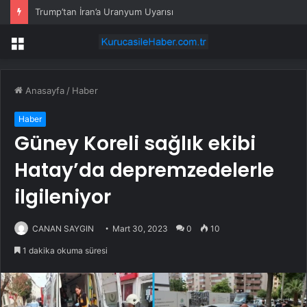
Trump’tan İran’a Uranyum Uyarısı
Menü
Anasayfa
/
Haber
Haber
Güney Koreli sağlık ekibi
Hatay’da depremzedelerle
ilgileniyor
CANAN SAYGIN
Mart 30, 2023
0
10
1 dakika okuma süresi