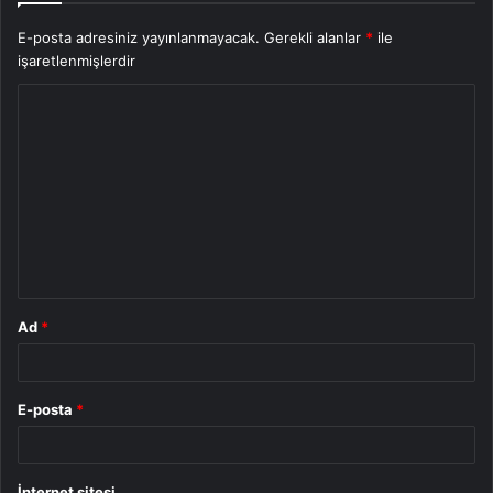
E-posta adresiniz yayınlanmayacak.
Gerekli alanlar
*
ile
işaretlenmişlerdir
Y
o
r
u
m
*
Ad
*
E-posta
*
İnternet sitesi