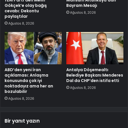
YENİ Parti’den Melih
Mahsum Altunkaya’dan
Gökçek’e olay bağış
Bayram Mesajı
cevabı: Dekontu
Ağustos 8, 2026
paylaştılar
Ağustos 8, 2026
ABD’den yeni İran
Antalya Döşemealtı
açıklaması: Anlaşma
Belediye Başkanı Menderes
konusunda çok iyi
Dal da CHP’den istifa etti
noktadayız ama her an
Ağustos 8, 2026
bozulabilir
Ağustos 8, 2026
Bir yanıt yazın