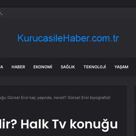
 Güzelbahçe Zabıtası’ndan kapsamlı gıda denetimi
FA
HABER
EKONOMI
SAĞLIK
TEKNOLOJI
YAŞAM
ğu Gürsel Erol kaç yaşında, nereli? Gürsel Erol biyografisi!
dir? Halk Tv konuğu