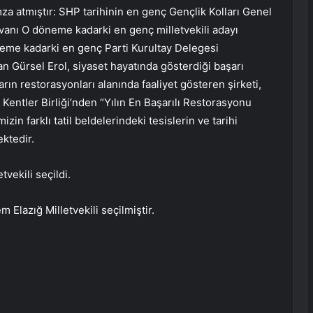
mza atmıştır: SHP tarihinin en genç Gençlik Kolları Genel
anı O döneme kadarki en genç milletvekili adayı
neme kadarki en genç Parti Kurultay Delegesi
an Gürsel Erol, siyaset hayatında gösterdiği başarı
ların restorasyonları alanında faaliyet gösteren şirketi,
Kentler Birliği’nden “Yılın En Başarılı Restorasyonu
in farklı tatil beldelerindeki tesislerin ve tarihi
ektedir.
vekili seçildi.
lazığ Milletvekili seçilmiştir.