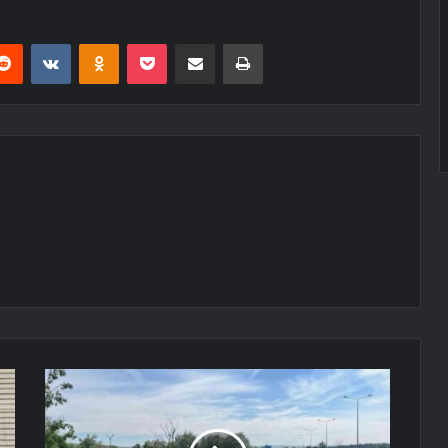
erest
Reddit
VKontakte
Odnoklassniki
Pocket
E-Posta ile paylaş
Yazdır