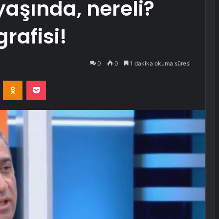
yaşında, nereli?
grafisi!
0
0
1 dakika okuma süresi
VKontakte
Odnoklassniki
Pocket