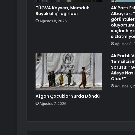
TÜGVA Kayseri, Memduh
AK Parti Es
Büyükkılıç’ı ağırladı
Albayrak: 
görüntüler
Ağustos 8, 2026
oluyorsunu
suçlar hiç 
sızlatmıyo
Ağustos 8, 
Ak Partili 
Temsilcisi
Sorusu: “G
Aileye Nasıl
Oldu?”
Ağustos 7, 
Afgan Çocuklar Yurda Döndü
Ağustos 7, 2026