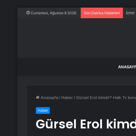
İzmir
Cumartesi, Ağustos 8 2026
Son Dakika Haberleri
ANASAY
Anasayfa
/
Haber
/
Gürsel Erol kimdir? Halk Tv konu
Haber
Gürsel Erol kim