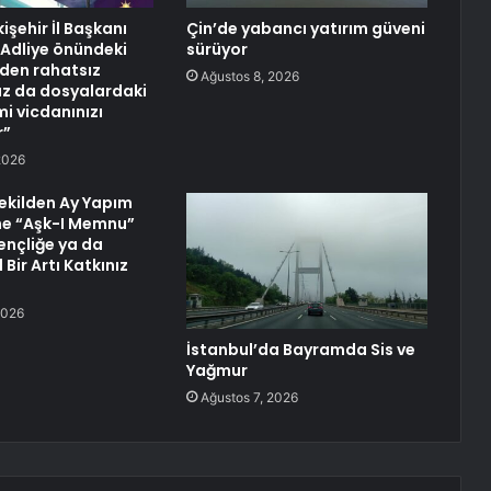
kişehir İl Başkanı
Çin’de yabancı yatırım güveni
“Adliye önündeki
sürüyor
den rahatsız
Ağustos 8, 2026
z da dosyalardaki
mi vicdanınızı
r”
2026
Vekilden Ay Yapım
ne “Aşk-I Memnu”
ençliğe ya da
 Bir Artı Katkınız
2026
İstanbul’da Bayramda Sis ve
Yağmur
Ağustos 7, 2026