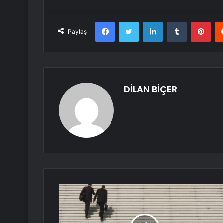
Facebook
Twitter
LinkedIn
Tumblr
Pint
Paylaş
DİLAN BİÇER