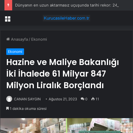
Dünyanın en uzun aktarmasız uçuşunda tarihi rekor: 24 saatten fazla havada kaldılar
Menü
Anasayfa
/
Ekonomi
Ekonomi
Hazine ve Maliye Bakanlığı
İki İhalede 61 Milyar 847
Milyon Liralık Borçlandı
CANAN SAYGIN
Ağustos 21, 2023
0
11
1 dakika okuma süresi