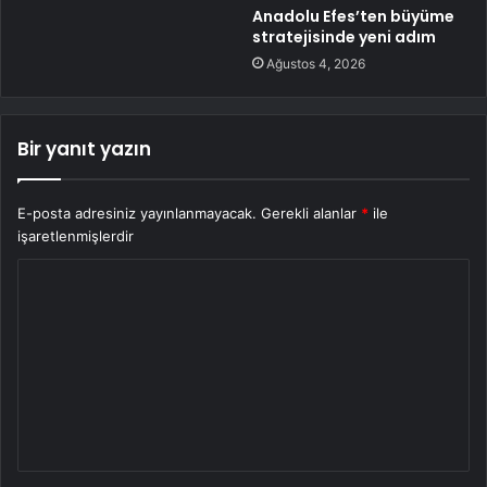
Anadolu Efes’ten büyüme
stratejisinde yeni adım
Ağustos 4, 2026
Bir yanıt yazın
E-posta adresiniz yayınlanmayacak.
Gerekli alanlar
*
ile
işaretlenmişlerdir
Y
o
r
u
m
*