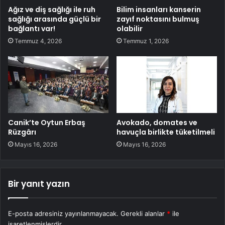
Ağız ve diş sağlığı ile ruh
Bilim insanları kanserin
sağlığı arasında güçlü bir
zayıf noktasını bulmuş
bağlantı var!
olabilir
Temmuz 4, 2026
Temmuz 1, 2026
Canik’te Oytun Erbaş
Avokado, domates ve
Rüzgârı
havuçla birlikte tüketilmeli
Mayıs 16, 2026
Mayıs 16, 2026
Bir yanıt yazın
E-posta adresiniz yayınlanmayacak.
Gerekli alanlar
*
ile
işaretlenmişlerdir