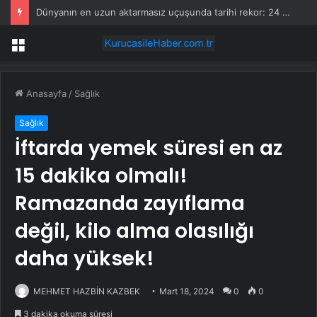
Dünyanın en uzun aktarmasız uçuşunda tarihi rekor: 24 saatten fazla havada kaldılar
Menü
Anasayfa
/
Sağlık
Sağlık
İftarda yemek süresi en az
15 dakika olmalı!
Ramazanda zayıflama
değil, kilo alma olasılığı
daha yüksek!
MEHMET HAZBİN KAZBEK
Mart 18, 2024
0
0
3 dakika okuma süresi