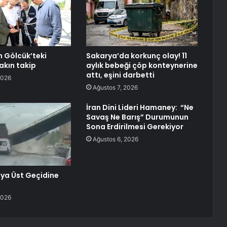
n Gölcük’teki
Sakarya’da korkunç olay! 11
akın takip
aylık bebeği çöp konteynerine
attı, eşini darbetti
2026
Ağustos 7, 2026
İran Dini Lideri Hamaney: “Ne
Savaş Ne Barış” Durumunun
Sona Erdirilmesi Gerekiyor
Ağustos 6, 2026
ya Üst Geçidine
2026