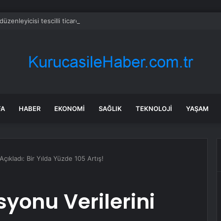
üzenleyicisi tescilli ticaret platformu kurallarını gözden geçirecek – Nik
FA
HABER
EKONOMI
SAĞLIK
TEKNOLOJI
YAŞAM
Açıkladı: Bir Yılda Yüzde 105 Artış!
syonu Verilerini