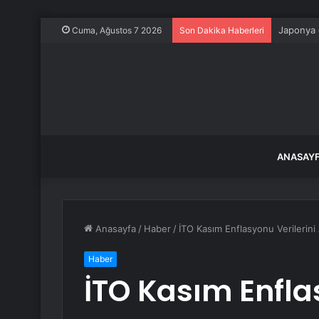
Japonya d
Cuma, Ağustos 7 2026
Son Dakika Haberleri
ANASAY
Anasayfa
/
Haber
/
İTO Kasım Enflasyonu Verilerini 
Haber
İTO Kasım Enfla