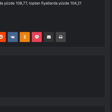
da yüzde 108,77, toptan fiyatlarda yüzde 104,21
erest
Reddit
VKontakte
Odnoklassniki
Pocket
E-Posta ile paylaş
Yazdır