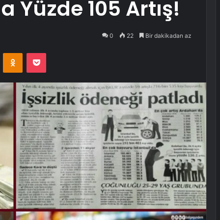
da Yüzde 105 Artış!
0
22
Bir dakikadan az
VKontakte
Odnoklassniki
Pocket