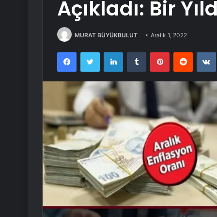
Açıkladı: Bir Yıl
MURAT BÜYÜKBULUT
Aralık 1, 2022
Facebook
Twitter
LinkedIn
Tumblr
Pinterest
Reddit