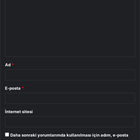
Y
o
r
u
m
*
Ad
*
E-posta
*
İnternet sitesi
Daha sonraki yorumlarımda kullanılması için adım, e-posta