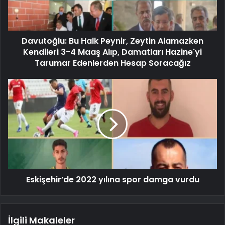
Davutoğlu: Bu Halk Peynir, Zeytin Alamazken
Kendileri 3-4 Maaş Alıp, Damatları Hazine'yi
Tarumar Edenlerden Hesap Soracağız
Eskişehir’de 2022 yılına spor damga vurdu
İlgili Makaleler