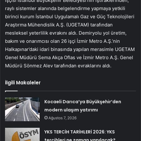
işçisi İstanbul Büyükşehir Belediyesi’nin iştiraklerinden,
raylı sistemler alanında belgelendirme yapmaya yetkili
birinci kurum İstanbul Uygulamalı Gaz ve Güç Teknolojileri
Araştırma Mühendislik A.Ş. (UGETAM) tarafından
mesleksel yeterlilik evrakını aldı. Demiryolu yol üretim,
bakım ve onarımcısı olan 26 işçi İzmir Metro A.Ş.’nin
Halkapınar’daki idari binasında yapılan merasimle UGETAM
Genel Müdürü Sema Akça Oflas ve İzmir Metro A.Ş. Genel
Müdürü Sönmez Alev tarafından evraklarını aldı.
İlgili Makaleler
Kocaeli Darıca’ya Büyükşehir’den
modern ulaşım yatırımı
Ağustos 7, 2026
YKS TERCİH TARİHLERİ 2026: YKS
tercihleri ne zaman yapılacak?