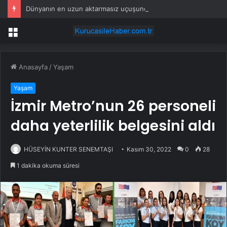
Dünyanın en uzun aktarmasız uçuşunda tarihi rekor: 24 saatten fazla havada kaldılar
Menü
Anasayfa
/
Yaşam
Yaşam
İzmir Metro’nun 26 personeli
daha yeterlilik belgesini aldı
HÜSEYİN KUNTER SENEMTAŞI
Kasım 30, 2022
0
28
1 dakika okuma süresi