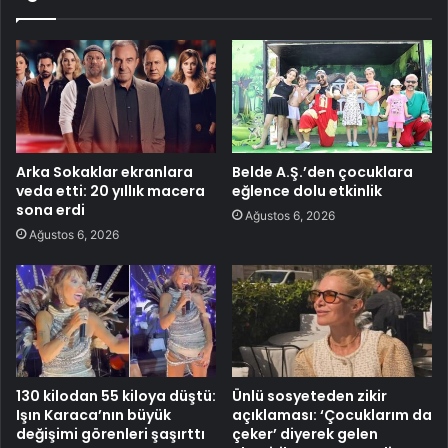
Arka Sokaklar ekranlara
Belde A.Ş.’den çocuklara
veda etti: 20 yıllık macera
eğlence dolu etkinlik
sona erdi
Ağustos 6, 2026
Ağustos 6, 2026
130 kilodan 55 kiloya düştü:
Ünlü sosyeteden zikir
Işın Karaca’nın büyük
açıklaması: ‘Çocuklarım da
değişimi görenleri şaşırttı
çeker’ diyerek gelen