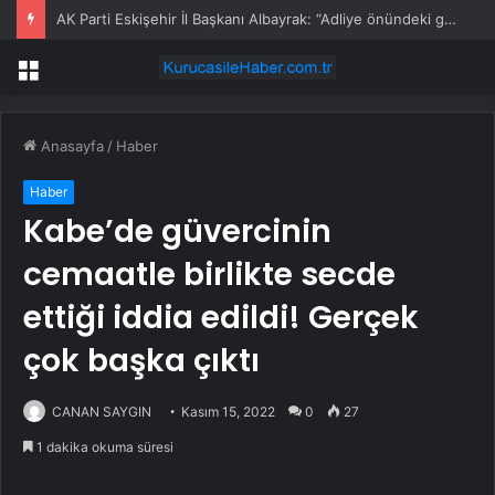
AK Parti Eskişehir İl Başkanı Albayrak: “Adliye önündeki görüntülerden rahatsız oluyorsunuz da dosyalardaki suçlar hiç mi vicdanınızı sızlatmıyor”
Menü
Anasayfa
/
Haber
Haber
Kabe’de güvercinin
cemaatle birlikte secde
ettiği iddia edildi! Gerçek
çok başka çıktı
CANAN SAYGIN
Kasım 15, 2022
0
27
1 dakika okuma süresi