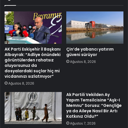
AK Parti Eskişehir İl Başkanı
Çin’de yabancı yatırım
Albayrak: “Adliye önündeki
güveni sürüyor
görüntülerden rahatsız
Ağustos 8, 2026
oluyorsunuz da
dosyalardaki suçlar hiç mi
vicdanınızı sızlatmıyor”
Ağustos 8, 2026
Ak Partili Vekilden Ay
Yapım Temsilcisine “Aşk-I
Memnu” Sorusu: “Gençliğe
ya da Aileye Nasıl Bir Artı
Katkınız Oldu?”
Ağustos 7, 2026