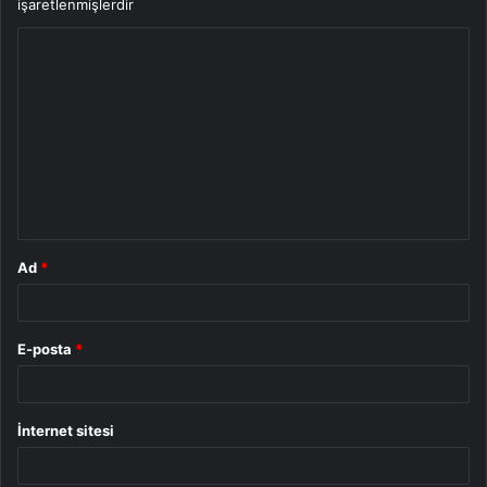
işaretlenmişlerdir
Y
o
r
u
m
*
Ad
*
E-posta
*
İnternet sitesi