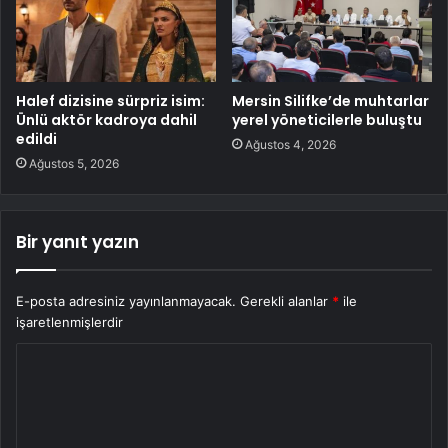
Halef dizisine sürpriz isim:
Mersin Silifke’de muhtarlar
Ünlü aktör kadroya dahil
yerel yöneticilerle buluştu
edildi
Ağustos 4, 2026
Ağustos 5, 2026
Bir yanıt yazın
E-posta adresiniz yayınlanmayacak.
Gerekli alanlar
*
ile
işaretlenmişlerdir
Y
o
r