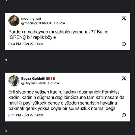
?
?
?