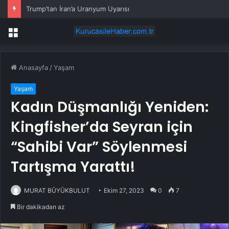
Gutul’dan Siyasi Zulmü Kayıtlara Geçiren Mektuplar
Menü
Anasayfa
/
Yaşam
Yaşam
Kadın Düşmanlığı Yeniden:
Kingfisher’da Seyran için
“Sahibi Var” Söylenmesi
Tartışma Yarattı!
MURAT BÜYÜKBULUT
Ekim 27, 2023
0
7
Bir dakikadan az