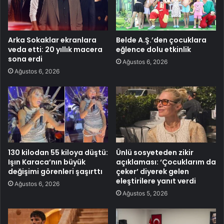
Arka Sokaklar ekranlara
Belde A.Ş.’den çocuklara
veda etti: 20 yıllık macera
eğlence dolu etkinlik
sona erdi
Ağustos 6, 2026
Ağustos 6, 2026
130 kilodan 55 kiloya düştü:
Ünlü sosyeteden zikir
Işın Karaca’nın büyük
açıklaması: ‘Çocuklarım da
değişimi görenleri şaşırttı
çeker’ diyerek gelen
eleştirilere yanıt verdi
Ağustos 6, 2026
Ağustos 5, 2026