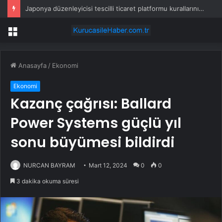
Japonya düzenleyicisi tescilli ticaret platformu kurallarını gözden geçirecek – Nikkei
Menü
Anasayfa
/
Ekonomi
Ekonomi
Kazanç çağrısı: Ballard
Power Systems güçlü yıl
sonu büyümesi bildirdi
NURCAN BAYRAM
Mart 12, 2024
0
0
3 dakika okuma süresi