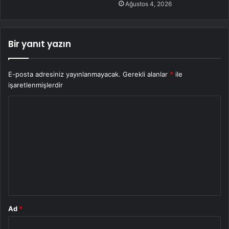
Ağustos 4, 2026
Bir yanıt yazın
E-posta adresiniz yayınlanmayacak.
Gerekli alanlar
*
ile
işaretlenmişlerdir
Y
o
r
u
m
*
Ad
*