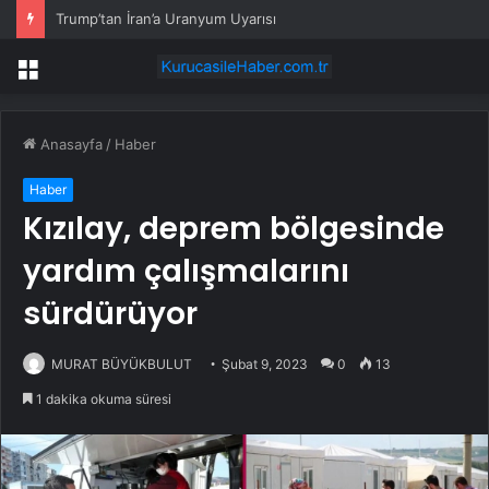
Trump’tan İran’a Uranyum Uyarısı
Menü
Anasayfa
/
Haber
Haber
Kızılay, deprem bölgesinde
yardım çalışmalarını
sürdürüyor
MURAT BÜYÜKBULUT
Şubat 9, 2023
0
13
1 dakika okuma süresi