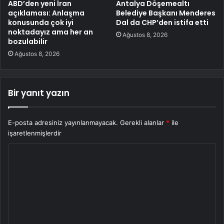
ABD’den yeni İran
Antalya Döşemealtı
açıklaması: Anlaşma
Belediye Başkanı Menderes
konusunda çok iyi
Dal da CHP’den istifa etti
noktadayız ama her an
Ağustos 8, 2026
bozulabilir
Ağustos 8, 2026
Bir yanıt yazın
E-posta adresiniz yayınlanmayacak.
Gerekli alanlar
*
ile
işaretlenmişlerdir
Y
o
r
u
m