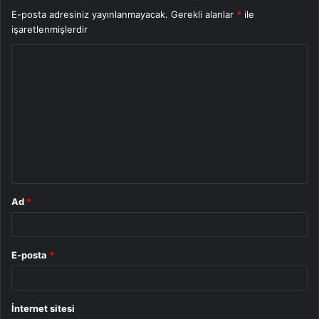
E-posta adresiniz yayınlanmayacak.
Gerekli alanlar
*
ile
işaretlenmişlerdir
Y
o
r
u
m
*
Ad
*
E-posta
*
İnternet sitesi