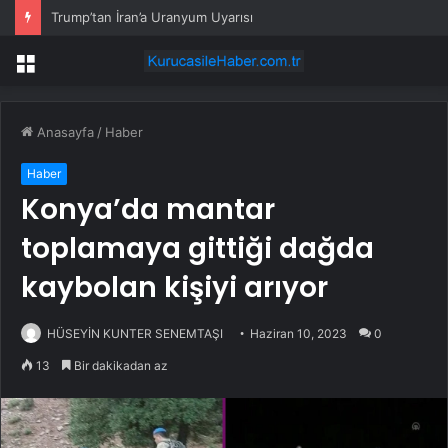
Trump’tan İran’a Uranyum Uyarısı
Menü
Anasayfa
/
Haber
Haber
Konya’da mantar
toplamaya gittiği dağda
kaybolan kişiyi arıyor
HÜSEYİN KUNTER SENEMTAŞI
Haziran 10, 2023
0
13
Bir dakikadan az