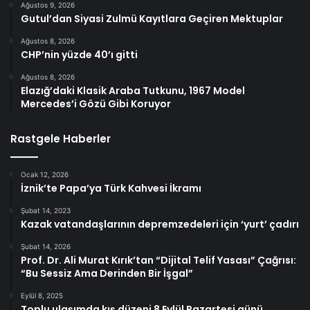
Ağustos 9, 2026
Gutul’dan Siyasi Zulmü Kayıtlara Geçiren Mektuplar
Ağustos 8, 2026
CHP’nin yüzde 40’ı gitti
Ağustos 8, 2026
Elazığ’daki Klasik Araba Tutkunu, 1967 Model
Mercedes’i Gözü Gibi Koruyor
Rastgele Haberler
Ocak 12, 2026
İznik’te Papa’ya Türk Kahvesi İkramı
Şubat 14, 2023
Kazak vatandaşlarının depremzedeleri için ‘yurt’ çadırı
Şubat 14, 2026
Prof. Dr. Ali Murat Kırık’tan “Dijital Telif Yasası” Çağrısı:
“Bu Sessiz Ama Derinden Bir İşgal”
Eylül 8, 2025
Toplu ulaşımda kış düzeni 8 Eylül Pazartesi günü