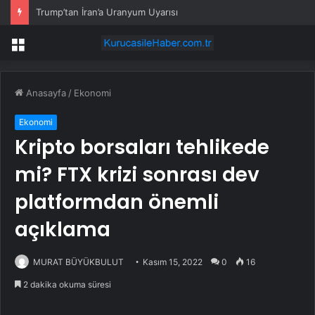
Trump’tan İran’a Uranyum Uyarısı
Menü
Anasayfa
/
Ekonomi
Ekonomi
Kripto borsaları tehlikede
mi? FTX krizi sonrası dev
platformdan önemli
açıklama
MURAT BÜYÜKBULUT
Kasım 15, 2022
0
16
2 dakika okuma süresi