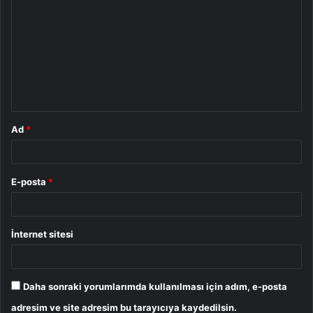
o
r
u
m
*
Ad
*
E-posta
*
İnternet sitesi
Daha sonraki yorumlarımda kullanılması için adım, e-posta
adresim ve site adresim bu tarayıcıya kaydedilsin.