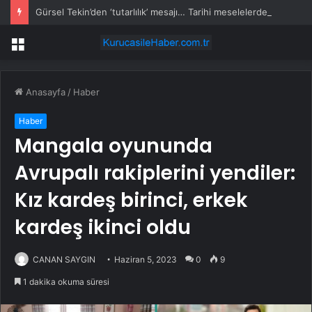
Gürsel Tekin’den ‘tutarlılık’ mesajı… Tarihi meselelerde pusula net olmalı
Menü
Anasayfa
/
Haber
Haber
Mangala oyununda
Avrupalı ​​rakiplerini yendiler:
Kız kardeş birinci, erkek
kardeş ikinci oldu
CANAN SAYGIN
Haziran 5, 2023
0
9
1 dakika okuma süresi