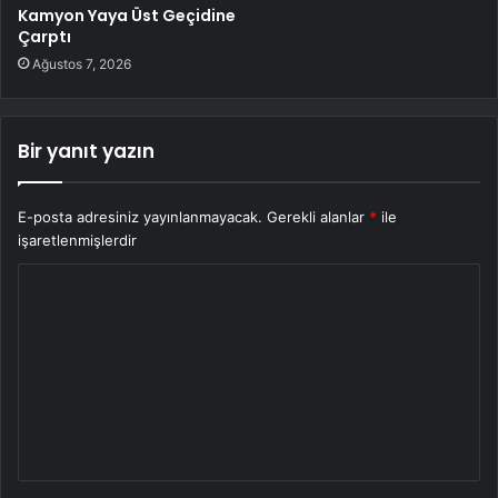
Kamyon Yaya Üst Geçidine
Çarptı
Ağustos 7, 2026
Bir yanıt yazın
E-posta adresiniz yayınlanmayacak.
Gerekli alanlar
*
ile
işaretlenmişlerdir
Y
o
r
u
m
*