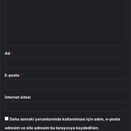
o
r
u
m
*
Ad
*
E-posta
*
İnternet sitesi
Daha sonraki yorumlarımda kullanılması için adım, e-posta
adresim ve site adresim bu tarayıcıya kaydedilsin.