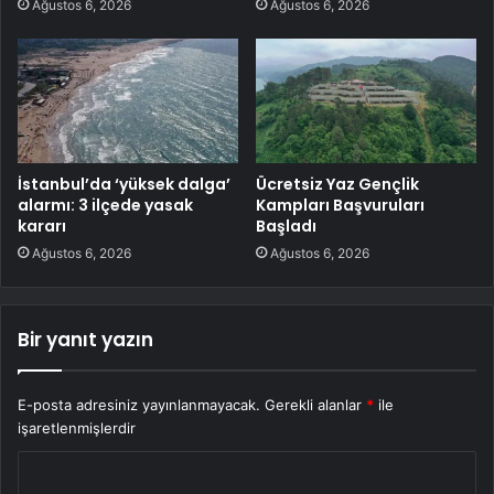
Ağustos 6, 2026
Ağustos 6, 2026
İstanbul’da ‘yüksek dalga’
Ücretsiz Yaz Gençlik
alarmı: 3 ilçede yasak
Kampları Başvuruları
kararı
Başladı
Ağustos 6, 2026
Ağustos 6, 2026
Bir yanıt yazın
E-posta adresiniz yayınlanmayacak.
Gerekli alanlar
*
ile
işaretlenmişlerdir
Y