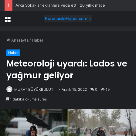
Arka Sokaklar ekranlara veda etti: 20 yıllık macera sona erdi
Menü
Anasayfa
/
Haber
Haber
Meteoroloji uyardı: Lodos ve
yağmur geliyor
MURAT BÜYÜKBULUT
Aralık 15, 2022
0
19
1 dakika okuma süresi