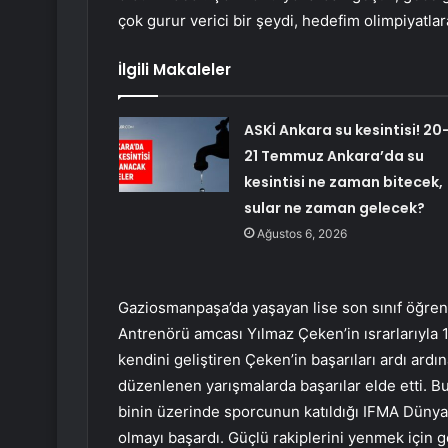
çok gurur verici bir şeydi, hedefim olimpiyatlar
İlgili Makaleler
ASKİ Ankara su kesintisi! 20
21 Temmuz Ankara’da su
kesintisi ne zaman bitecek,
sular ne zaman gelecek?
Ağustos 6, 2026
Gaziosmanpaşa’da yaşayan lise son sınıf öğren
Antrenörü amcası Yılmaz Çeken’in ısrarlarıyla 13
kendini geliştiren Çeken’in başarıları ardı ard
düzenlenen yarışmalarda başarılar elde etti. B
binin üzerinde sporcunun katıldığı IFMA Düny
olmayı başardı. Güçlü rakiplerini yenmek için