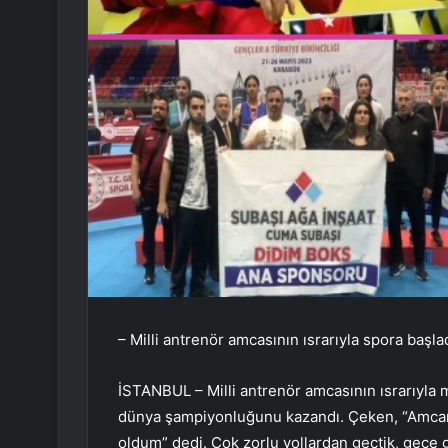
– Milli antrenör amcasının ısrarıyla spora baş
İSTANBUL – Milli antrenör amcasının ısrarıyla
dünya şampiyonluğunu kazandı. Çeken, “Amcam
oldum” dedi. Çok zorlu yollardan geçtik, gece 