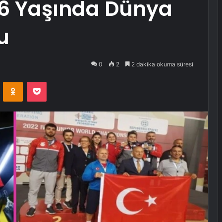
16 Yaşında Dünya
u
0
2
2 dakika okuma süresi
VKontakte
Odnoklassniki
Pocket