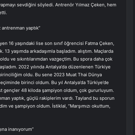
yapmayı sevdiğini söyledi. Antrenör Yılmaz Çeken, hem
tti.
 antrenman yaptık”
en 16 yaşındaki lise son sınıf öğrencisi Fatma Çeken,
ak. 13 yaşımda arkadaşımla başladım. alıştım. Maçlarda
oldu ve sıkıntılarımdan vazgeçtim. Bu spora daha çok
şladım. 2022 yılında Antalya’da düzenlenen Türkiye
 birinciliğim oldu. Bu sene 2023 Muat Thai Dünya
eçiminde birinci oldum. Bu yıl Antalya’da Türkiye’de
t gençler 48 kiloda şampiyon oldum, çok gururluyum.
man yaptık, güçlü rakiplerim vardı. Tayland bu sporun
dim ve şampiyon oldum. İstiklal, “Marşımızı okuttum,
ğına inanıyorum”