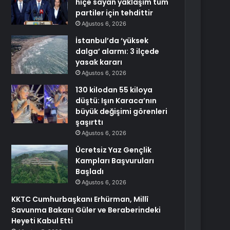
hiçe sayan yaklaşım tüm
partiler için tehdittir
Ağustos 6, 2026
İstanbul’da ‘yüksek
dalga’ alarmı: 3 ilçede
yasak kararı
Ağustos 6, 2026
130 kilodan 55 kiloya
düştü: Işın Karaca’nın
büyük değişimi görenleri
şaşırttı
Ağustos 6, 2026
Ücretsiz Yaz Gençlik
Kampları Başvuruları
Başladı
Ağustos 6, 2026
KKTC Cumhurbaşkanı Erhürman, Millî
Savunma Bakanı Güler ve Beraberindeki
Heyeti Kabul Etti