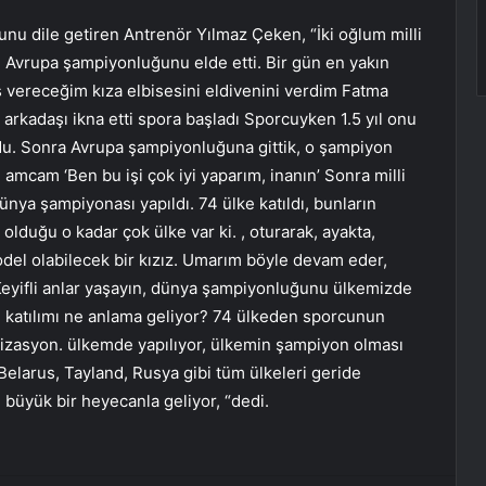
nu dile getiren Antrenör Yılmaz Çeken, “İki oğlum milli
m Avrupa şampiyonluğunu elde etti. Bir gün en yakın
 vereceğim kıza elbisesini eldivenini verdim Fatma
arkadaşı ikna etti spora başladı Sporcuyken 1.5 yıl onu
u. Sonra Avrupa şampiyonluğuna gittik, o şampiyon
amcam ‘Ben bu işi çok iyi yaparım, inanın’ Sonra milli
dünya şampiyonası yapıldı. 74 ülke katıldı, bunların
olduğu o kadar çok ülke var ki. , oturarak, ayakta,
 model olabilecek bir kızız. Umarım böyle devam eder,
Keyifli anlar yaşayın, dünya şampiyonluğunu ülkemizde
 katılımı ne anlama geliyor? 74 ülkeden sporcunun
anizasyon. ülkemde yapılıyor, ülkemin şampiyon olması
Belarus, Tayland, Rusya gibi tüm ülkeleri geride
büyük bir heyecanla geliyor, “dedi.