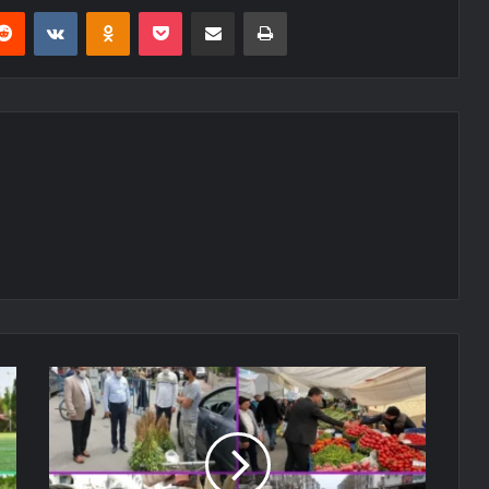
erest
Reddit
VKontakte
Odnoklassniki
Pocket
E-Posta ile paylaş
Yazdır