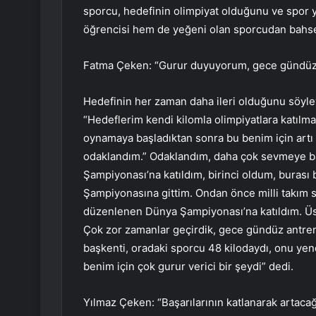
sporcu, hedefinin olimpiyat olduğunu ve spor 
öğrencisi hem de yeğeni olan sporcudan bahse
Fatma Çeken: “Gurur duyuyorum, gece gündüz
Hedefinin her zaman daha ileri olduğunu söyley
“Hedeflerim kendi kilomla olimpiyatlara katılm
oynamaya başladıktan sonra bu benim için artı 
odaklandım.” Odaklandım, daha çok sevmeye ba
Şampiyonası’na katıldım, birinci oldum, burası
Şampiyonasına gittim. Ondan önce milli takım s
düzenlenen Dünya Şampiyonası’na katıldım. Üs
Çok zor zamanlar geçirdik, gece gündüz antren
başkenti, oradaki sporcu 48 kilodaydı, onu yen
benim için çok gurur verici bir şeydi” dedi.
Yılmaz Çeken: “Başarılarının katlanarak artaca