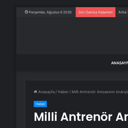
Arka 
Perşembe, Ağustos 6 2026
Son Dakika Haberleri
ANASAY
Anasayfa
/
Haber
/
Milli Antrenör Amcasının Israrı
Haber
Milli Antrenör A