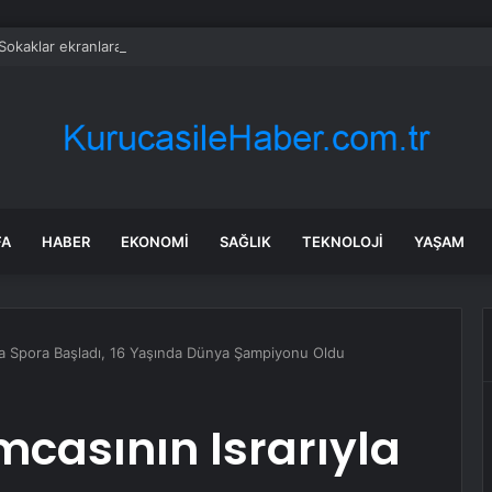
Sokaklar ekranlara veda etti: 20 yıllık macera sona erdi
FA
HABER
EKONOMI
SAĞLIK
TEKNOLOJI
YAŞAM
yla Spora Başladı, 16 Yaşında Dünya Şampiyonu Oldu
mcasının Israrıyla