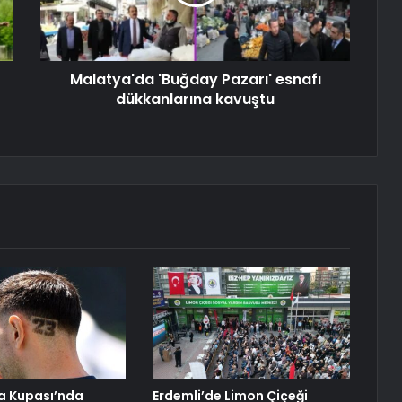
Malatya'da 'Buğday Pazarı' esnafı
dükkanlarına kavuştu
a Kupası’nda
Erdemli’de Limon Çiçeği