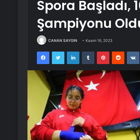
Spora Başladı, 
Şampiyonu Old
CANAN SAYGIN
Kasım 16, 2023
Facebook
Twitter
LinkedIn
Tumblr
Pinterest
Reddit