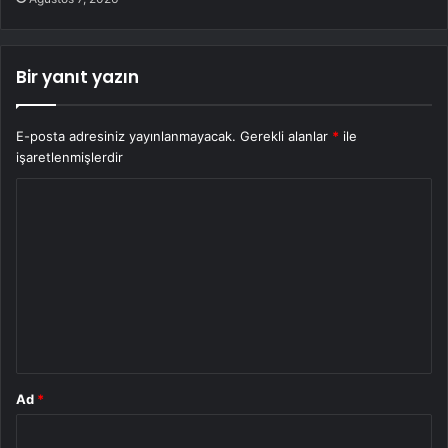
Bir yanıt yazın
E-posta adresiniz yayınlanmayacak.
Gerekli alanlar
*
ile
işaretlenmişlerdir
Y
o
r
u
m
*
Ad
*