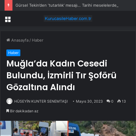
Gürsel Tekin’den ‘tutarlılık’ mesajı… Tarihi meselelerde pusula net olmalı
Menü
Anasayfa
/
Haber
Haber
Muğla’da Kadın Cesedi
Bulundu, İzmirli Tır Şoförü
Gözaltına Alındı
HÜSEYİN KUNTER SENEMTAŞI
Mayıs 30, 2023
0
13
Bir dakikadan az