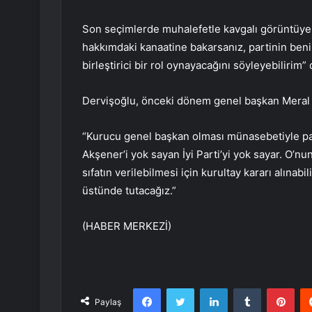
Son seçimlerde muhalefetle kavgalı görüntüye 
hakkımdaki kanaatine bakarsanız, partinin ben
birleştirici bir rol oynayacağını söyleyebilirim”
Dervişoğlu, önceki dönem genel başkan Meral Ak
“Kurucu genel başkan olması münasebetiyle part
Akşener’i yok sayan İyi Parti’yi yok sayar. O’nu
sıfatın verilebilmesi için kurultay kararı alınabi
üstünde tutacağız.”
(HABER MERKEZİ)
Facebook
Twitter
LinkedIn
Tumblr
Pint
Paylaş