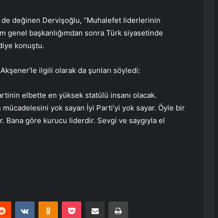
de değinen Dervişoğlu, “Muhalefet liderlerinin
im genel başkanlığımdan sonra Türk siyasetinde
 diye konuştu.
şener’le ilgili olarak da şunları söyledi:
inin elbette en yüksek statülü insanı olacak.
n mücadelesini yok sayan İyi Parti’yi yok sayar. Öyle bir
lir. Bana göre kurucu liderdir. Sevgi ve saygıyla el
erest
Reddit
VKontakte
Odnoklassniki
Pocket
E-Posta ile paylaş
Yazdır