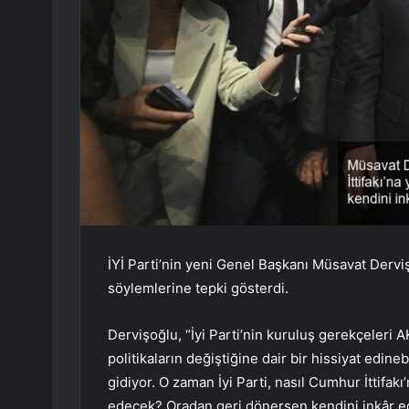
İYİ Parti’nin yeni Genel Başkanı Müsavat Derviş
söylemlerine tepki gösterdi.
Dervişoğlu, “İyi Parti’nin kuruluş gerekçeleri A
politikaların değiştiğine dair bir hissiyat edin
gidiyor. O zaman İyi Parti, nasıl Cumhur İttifak
edecek? Oradan geri dönersen kendini inkâr ed