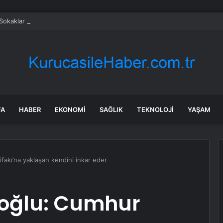
Sokaklar ekranlara veda etti: 20 yıllık macera sona erdi
FA
HABER
EKONOMI
SAĞLIK
TEKNOLOJI
YAŞAM
fakı’na yaklaşan kendini inkar eder
oğlu: Cumhur