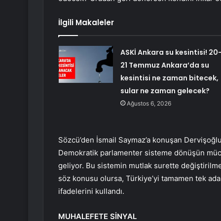
İlgili Makaleler
ASKİ Ankara su kesintisi! 20
21 Temmuz Ankara’da su
kesintisi ne zaman bitecek,
sular ne zaman gelecek?
Ağustos 6, 2026
Sözcü’den İsmail Saymaz’a konuşan Dervişoğl
Demokratik parlamenter sisteme dönüşün müca
geliyor. Bu sistemin mutlak surette değiştiril
söz konusu olursa, Türkiye’yi tamamen tek ada
ifadelerini kullandı.
MUHALEFETE SİNYAL