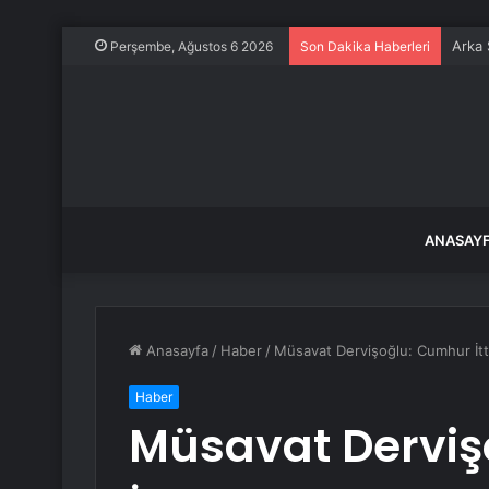
Arka 
Perşembe, Ağustos 6 2026
Son Dakika Haberleri
ANASAY
Anasayfa
/
Haber
/
Müsavat Dervişoğlu: Cumhur İtti
Haber
Müsavat Derviş