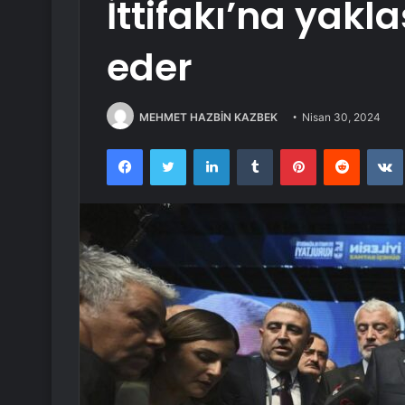
İttifakı’na yakl
eder
MEHMET HAZBİN KAZBEK
Nisan 30, 2024
Facebook
Twitter
LinkedIn
Tumblr
Pinterest
Reddit