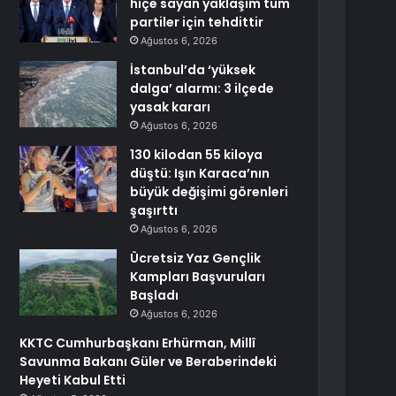
hiçe sayan yaklaşım tüm
partiler için tehdittir
Ağustos 6, 2026
İstanbul’da ‘yüksek
dalga’ alarmı: 3 ilçede
yasak kararı
Ağustos 6, 2026
130 kilodan 55 kiloya
düştü: Işın Karaca’nın
büyük değişimi görenleri
şaşırttı
Ağustos 6, 2026
Ücretsiz Yaz Gençlik
Kampları Başvuruları
Başladı
Ağustos 6, 2026
KKTC Cumhurbaşkanı Erhürman, Millî
Savunma Bakanı Güler ve Beraberindeki
Heyeti Kabul Etti