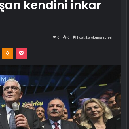
aşan kendini inkar
0
0
1 dakika okuma süresi
VKontakte
Odnoklassniki
Pocket