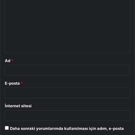
o
r
u
m
*
Ad
*
E-posta
*
İnternet sitesi
Daha sonraki yorumlarımda kullanılması için adım, e-posta