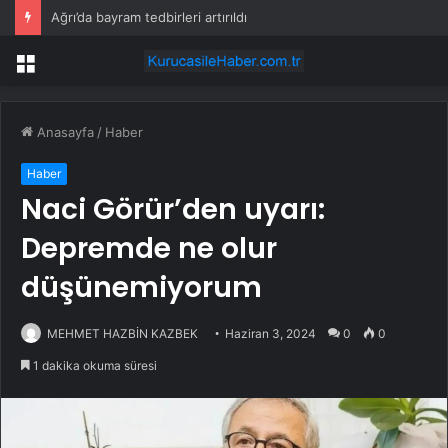
Ağrı’da bayram tedbirleri artırıldı
Menü
Anasayfa
/
Haber
Haber
Naci Görür’den uyarı:
Depremde ne olur
düşünemiyorum
MEHMET HAZBİN KAZBEK
Haziran 3, 2024
0
0
1 dakika okuma süresi