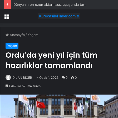
Dünyanın en uzun aktarmasız uçuşunda tarihi rekor: 24 saatten fazla havada kaldılar
Menü
Anasayfa
/
Yaşam
Yaşam
Ordu’da yeni yıl için tüm
hazırlıklar tamamlandı
DİLAN BİÇER
Ocak 1, 2026
0
0
1 dakika okuma süresi