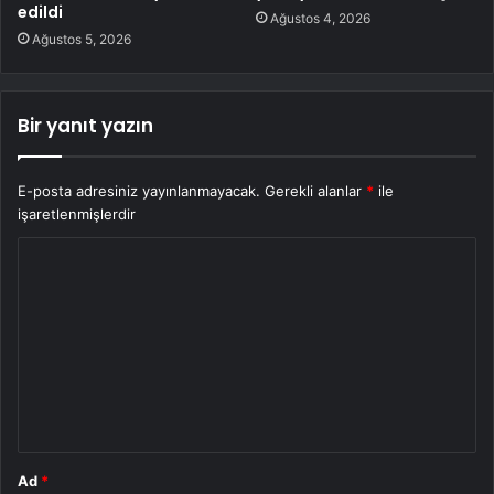
edildi
Ağustos 4, 2026
Ağustos 5, 2026
Bir yanıt yazın
E-posta adresiniz yayınlanmayacak.
Gerekli alanlar
*
ile
işaretlenmişlerdir
Y
o
r
u
m
*
Ad
*