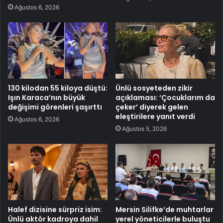
Ağustos 6, 2026
130 kilodan 55 kiloya düştü:
Ünlü sosyeteden zikir
Işın Karaca’nın büyük
açıklaması: ‘Çocuklarım da
değişimi görenleri şaşırttı
çeker’ diyerek gelen
eleştirilere yanıt verdi
Ağustos 6, 2026
Ağustos 5, 2026
Halef dizisine sürpriz isim:
Mersin Silifke’de muhtarlar
Ünlü aktör kadroya dahil
yerel yöneticilerle buluştu