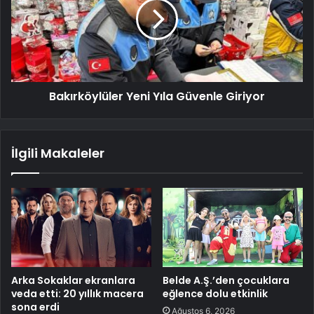
Bakırköylüler Yeni Yıla Güvenle Giriyor
İlgili Makaleler
Arka Sokaklar ekranlara
Belde A.Ş.’den çocuklara
veda etti: 20 yıllık macera
eğlence dolu etkinlik
sona erdi
Ağustos 6, 2026