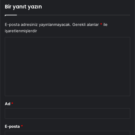
Bir yanıt yazın
E-posta adresiniz yayınlanmayacak.
Gerekli alanlar
*
ile
işaretlenmişlerdir
Y
o
r
u
m
*
Ad
*
E-posta
*