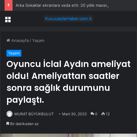
Arka Sokaklar ekranlara veda etti: 20 yıllık macera sona erdi
Menü
Anasayfa
/
Yaşam
Yaşam
Oyuncu İclal Aydın ameliyat
oldu! Ameliyattan saatler
sonra sağlık durumunu
paylaştı.
MURAT BÜYÜKBULUT
Mart 30, 2023
0
12
Bir dakikadan az