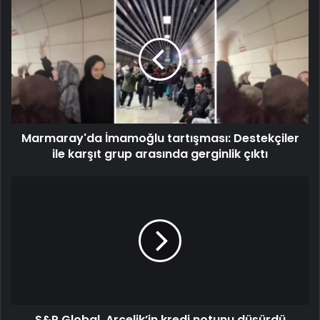
Marmaray'da İmamoğlu tartışması: Destekçiler
ile karşıt grup arasında gerginlik çıktı
S&P Global, Arçelik’in kredi notunu düşürdü