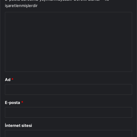
işaretlenmişlerdir
Y
o
r
u
m
*
Ad
*
E-posta
*
İnternet sitesi