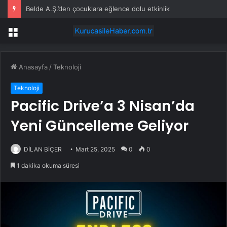
Belde A.Ş.’den çocuklara eğlence dolu etkinlik
Menü
Anasayfa
/
Teknoloji
Teknoloji
Pacific Drive’a 3 Nisan’da
Yeni Güncelleme Geliyor
DİLAN BİÇER
Mart 25, 2025
0
0
1 dakika okuma süresi