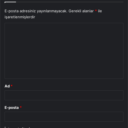
E-posta adresiniz yayınlanmayacak.
Gerekli alanlar
*
ile
işaretlenmişlerdir
Y
o
r
u
m
*
Ad
*
E-posta
*