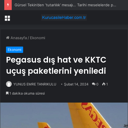
Gürsel Tekin’den ‘tutarlılık’ mesajı… Tarihi meselelerde pusula net olmalı
Menü
Anasayfa
/
Ekonomi
Ekonomi
Pegasus dış hat ve KKTC
uçuş paketlerini yeniledi
YUNUS EMRE TANRIKULU
Şubat 14, 2024
0
1
1 dakika okuma süresi