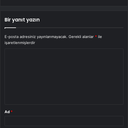
Bir yanıt yazın
E-posta adresiniz yayınlanmayacak.
Gerekli alanlar
*
ile
işaretlenmişlerdir
Y
o
r
u
m
*
Ad
*