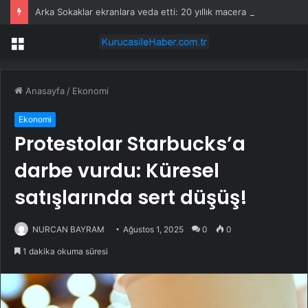
Arka Sokaklar ekranlara veda etti: 20 yıllık macera sona erdi
Menü
Anasayfa
/
Ekonomi
Ekonomi
Protestolar Starbucks’a
darbe vurdu: Küresel
satışlarında sert düşüş!
NURCAN BAYRAM
Ağustos 1, 2025
0
0
1 dakika okuma süresi