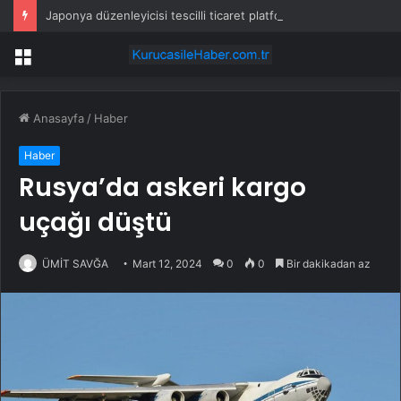
Japonya düzenleyicisi tescilli ticaret platformu kurallarını gözden geçirecek – Nikkei
Menü
Anasayfa
/
Haber
Haber
Rusya’da askeri kargo
uçağı düştü
ÜMİT SAVĞA
Mart 12, 2024
0
0
Bir dakikadan az