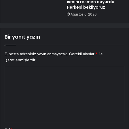
ismini resmen duyurdu:
Herkesi bekliyoruz
Ağustos 6, 2026
Bir yanıt yazın
E-posta adresiniz yayınlanmayacak.
Gerekli alanlar
*
ile
işaretlenmişlerdir
Y
o
r
u
m
*