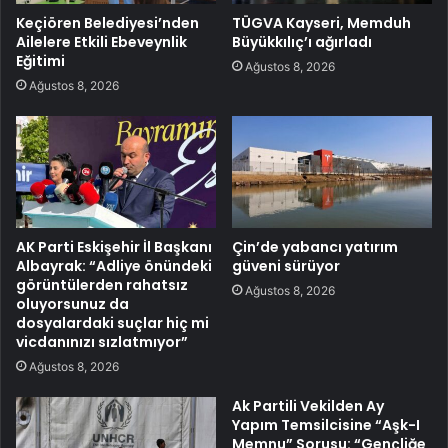
Keçiören Belediyesi’nden
TÜGVA Kayseri, Memduh
Ailelere Etkili Ebeveynlik
Büyükkılıç’ı ağırladı
Eğitimi
Ağustos 8, 2026
Ağustos 8, 2026
AK Parti Eskişehir İl Başkanı
Çin’de yabancı yatırım
Albayrak: “Adliye önündeki
güveni sürüyor
görüntülerden rahatsız
Ağustos 8, 2026
oluyorsunuz da
dosyalardaki suçlar hiç mi
vicdanınızı sızlatmıyor”
Ağustos 8, 2026
Ak Partili Vekilden Ay
Yapım Temsilcisine “Aşk-I
Memnu” Sorusu: “Gençliğe