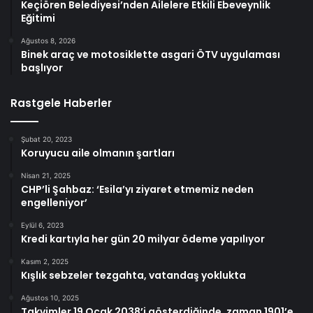
Keçiören Belediyesi’nden Ailelere Etkili Ebeveynlik
Eğitimi
Ağustos 8, 2026
Binek araç ve motosiklette asgari ÖTV uygulaması
başlıyor
Rastgele Haberler
Şubat 20, 2023
Koruyucu aile olmanın şartları
Nisan 21, 2025
CHP’li Şahbaz: ‘Esila’yı ziyaret etmemiz neden
engelleniyor’
Eylül 6, 2023
Kredi kartıyla her gün 20 milyar ödeme yapılıyor
Kasım 2, 2025
Kışlık sebzeler tezgahta, vatandaş yoklukta
Ağustos 10, 2025
Takvimler 19 Ocak 2038’i gösterdiğinde, zaman 1901’e