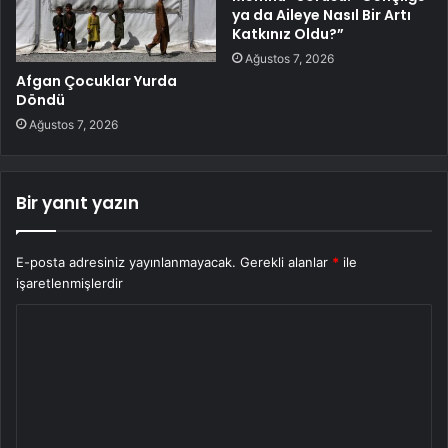
ya da Aileye Nasıl Bir Artı
Katkınız Oldu?”
Ağustos 7, 2026
Afgan Çocuklar Yurda
Döndü
Ağustos 7, 2026
Bir yanıt yazın
E-posta adresiniz yayınlanmayacak.
Gerekli alanlar
*
ile
işaretlenmişlerdir
Y
o
r
u
m