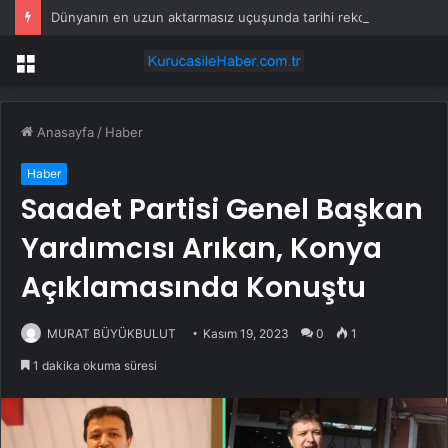
Dünyanın en uzun aktarmasız uçuşunda tarihi rekor: 24 saatten fazla havada kaldılar
Menü
Anasayfa
/
Haber
Haber
Saadet Partisi Genel Başkan
Yardımcısı Arıkan, Konya
Açıklamasında Konuştu
MURAT BÜYÜKBULUT
Kasım 19, 2023
0
1
1 dakika okuma süresi