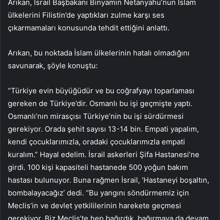
Arıkan, İsrail Başbakanı Binyamin Netanyahu’nun İslam
ülkelerini Filistin’de yaptıkları zulme karşı ses
çıkarmamaları konusunda tehdit ettiğini anlattı.
Arıkan, bu noktada İslam ülkelerinin hatalı olmadığını
savunarak, şöyle konuştu:
“Türkiye evin büyüğüdür ve bu coğrafyayı toparlaması
gereken de Türkiye’dir. Osmanlı bu işi geçmişte yaptı.
Osmanlı’nın mirasçısı Türkiye’nin bu işi sürdürmesi
gerekiyor. Orada şehit sayısı 13-14 bin. Empati yapalım,
kendi çocuklarımızla, oradaki çocuklarımızla empati
kuralım.” Hayal edelim. İsrail askerleri Şifa Hastanesi’ne
girdi. 100 kişi kapasiteli hastanede 500 yoğun bakım
hastası bulunuyor. Buna rağmen İsrail, ‘Hastaneyi boşaltın,
bombalayacağız’ dedi. “Bu yangını söndürmemiz için
Meclis’in ve devlet yetkililerinin harekete geçmesi
gerekiyor. Biz Meclis’te hep bağırdık, bağırmaya da devam