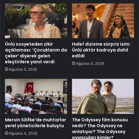
Ünlü sosyeteden zikir
Halef dizisine sürpriz isim:
açıklaması: ‘Çocuklarım da
Ünlü aktör kadroya dahil
çeker’ diyerek gelen
edildi
eleştirilere yanıt verdi
Ağustos 5, 2026
Ağustos 5, 2026
Mersin Silifke’de muhtarlar
The Odyssey film konusu
yerel yöneticilerle buluştu
nedir? The Odyssey ne
anlatıyor? The Odyssey
Ağustos 4, 2026
oyuncuları kimler?