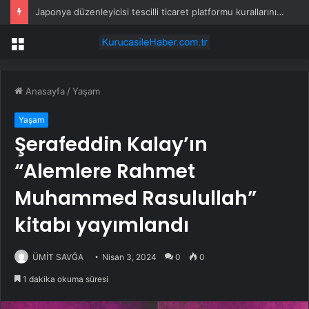
Japonya düzenleyicisi tescilli ticaret platformu kurallarını gözden geçirecek – Nikkei
Menü
Anasayfa
/
Yaşam
Yaşam
Şerafeddin Kalay’ın
“Alemlere Rahmet
Muhammed Rasulullah”
kitabı yayımlandı
ÜMİT SAVĞA
Nisan 3, 2024
0
0
1 dakika okuma süresi