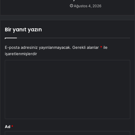
Ağustos 4, 2026
Bir yanıt yazın
E-posta adresiniz yayınlanmayacak.
Gerekli alanlar
*
ile
işaretlenmişlerdir
Y
o
r
u
m
*
Ad
*