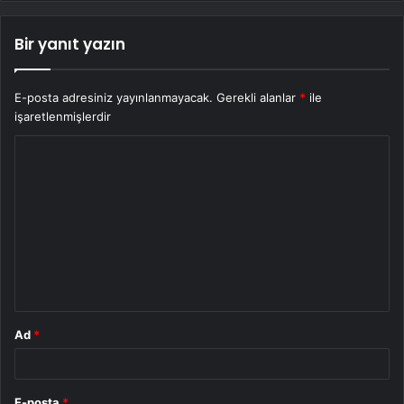
Bir yanıt yazın
E-posta adresiniz yayınlanmayacak.
Gerekli alanlar
*
ile
işaretlenmişlerdir
Y
o
r
u
m
*
Ad
*
E-posta
*