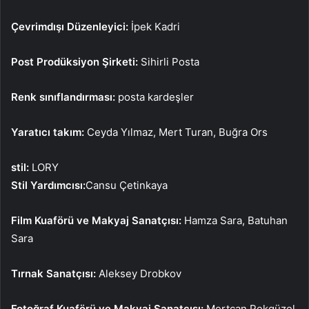
Çevrimdışı Düzenleyici:
İpek Kadri
Post Prodüksiyon Şirketi:
Sihirli Posta
Renk sınıflandırması:
posta kardeşler
Yaratıcı takım:
Ceyda Yılmaz, Mert Turan, Buğra Ors
stil:
LORY
Stil Yardımcısı:
Cansu Çetinkaya
Film Kuaförü ve Makyaj Sanatçısı:
Hamza Sara, Batuhan
Sara
Tırnak Sanatçısı:
Aleksey Drobkov
Fotoğraf Kuaförü ve Makyaj Sanatçısı:
Mertcan Pekgüzel,