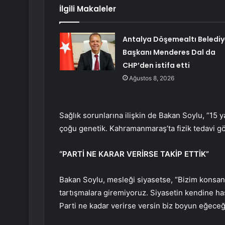
İlgili Makaleler
Antalya Döşemealtı Belediy
Başkanı Menderes Dal da
CHP’den istifa etti
Ağustos 8, 2026
Sağlık sorunlarına ilişkin de Bakan Soylu, “15 ya
çoğu genetik. Kahramanmaraş’ta fizik tedavi g
“PARTİ NE KARAR VERİRSE TAKİP ETTİK”
Bakan Soylu, mesleği siyasetse, “Bizim konsa
tartışmalara giremiyoruz. Siyasetin kendine has 
Parti ne kadar verirse versin biz boyun eğeceğ