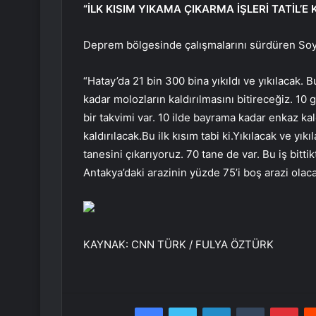
“İLK KISIM YIKAMA ÇIKARMA İŞLERİ TATİL
Deprem bölgesinde çalışmalarını sürdüren Soyl
“Hatay’da 21 bin 300 bina yıkıldı ve yıkılacak. 
kadar molozların kaldırılmasını bitireceğiz. 10
bir takvimi var. 10 ilde bayrama kadar enkaz k
kaldırılacak.Bu ilk kısım tabi ki.Yıkılacak ve yık
tanesini çıkarıyoruz. 70 tane de var. Bu iş bitti
Antakya’daki arazinin yüzde 75’i boş arazi olaca
KAYNAK:
CNN TÜRK / FULYA ÖZTÜRK
Facebook
Twitter
LinkedIn
Tumblr
Pint