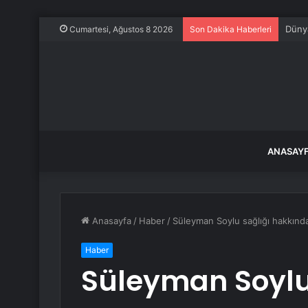
Dünya
Cumartesi, Ağustos 8 2026
Son Dakika Haberleri
ANASAY
Anasayfa
/
Haber
/
Süleyman Soylu sağlığı hakkınd
Haber
Süleyman Soylu