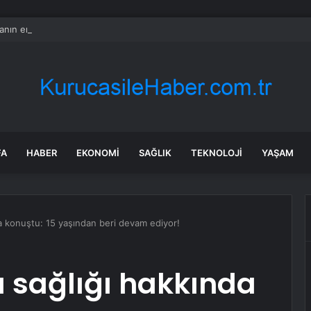
nın en uzun aktarmasız uçuşunda tarihi rekor: 24 saatten fazla havada k
FA
HABER
EKONOMI
SAĞLIK
TEKNOLOJI
YAŞAM
a konuştu: 15 yaşından beri devam ediyor!
 sağlığı hakkında