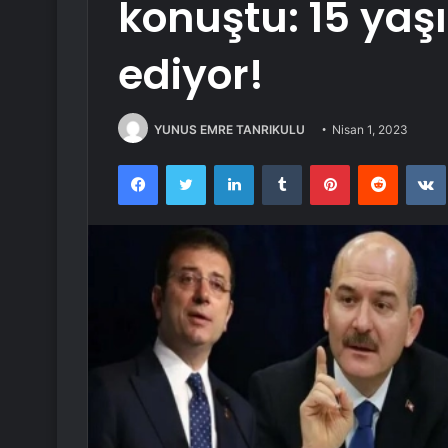
konuştu: 15 ya
ediyor!
YUNUS EMRE TANRIKULU
Nisan 1, 2023
Facebook
Twitter
LinkedIn
Tumblr
Pinterest
Reddit