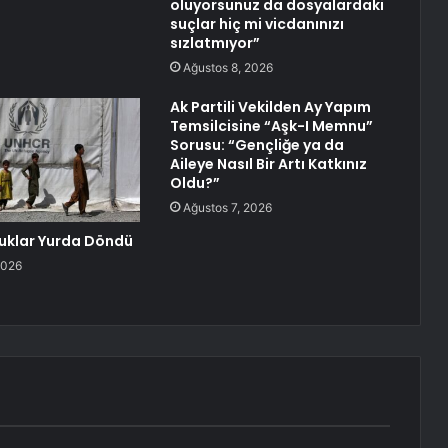
oluyorsunuz da dosyalardaki
suçlar hiç mi vicdanınızı
sızlatmıyor”
Ağustos 8, 2026
Ak Partili Vekilden Ay Yapım
Temsilcisine “Aşk-I Memnu”
Sorusu: “Gençliğe ya da
Aileye Nasıl Bir Artı Katkınız
Oldu?”
Ağustos 7, 2026
uklar Yurda Döndü
2026