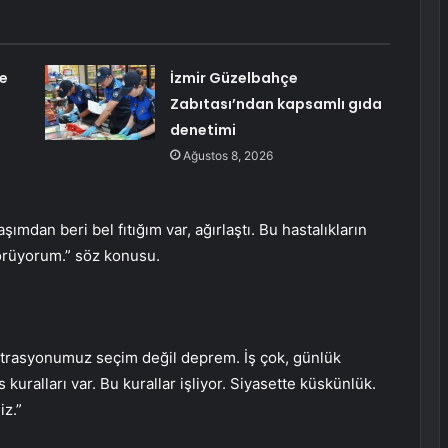
e
İzmir Güzelbahçe
Zabıtası’ndan kapsamlı gıda
denetimi
Ağustos 8, 2026
şımdan beri bel fıtığım var, ağırlaştı. Bu hastalıkların
örüyorum.” söz konusu.
ntrasyonumuz seçim değil deprem. İş çok, günlük
kuralları var. Bu kurallar işliyor. Siyasette küskünlük.
iz.”