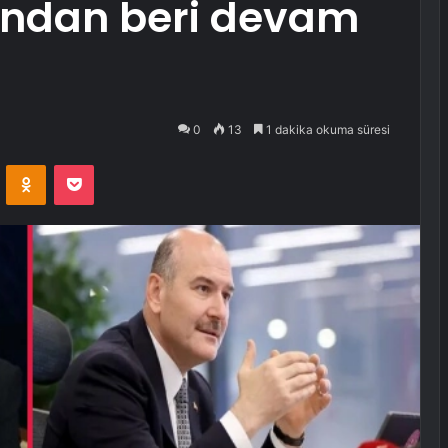
şından beri devam
0
13
1 dakika okuma süresi
VKontakte
Odnoklassniki
Pocket