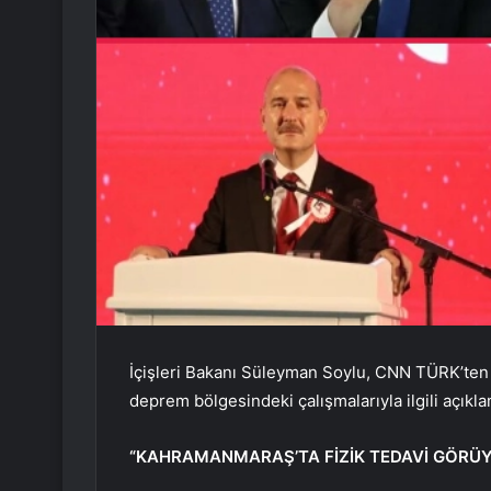
İçişleri Bakanı Süleyman Soylu, CNN TÜRK’ten 
deprem bölgesindeki çalışmalarıyla ilgili açıkl
“KAHRAMANMARAŞ’TA FİZİK TEDAVİ GÖRÜ