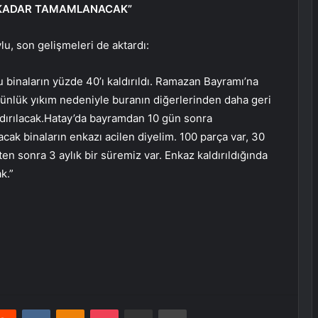
’E KADAR TAMAMLANACAK”
u, son gelişmeleri de aktardı:
Bu binaların yüzde 40’ı kaldırıldı. Ramazan Bayramı’na
 günlük yıkım nedeniyle buranın diğerlerinden daha geri
aldırılacak.Hatay’da bayramdan 10 gün sonra
ılacak binaların enkazı acilen diyelim. 100 parça var, 30
kten sonra 3 aylık bir süremiz var. Enkaz kaldırıldığında
k.”
erest
Reddit
VKontakte
Odnoklassniki
Pocket
E-Posta ile paylaş
Yazdır